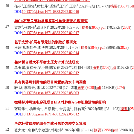
1
1
2
3
4
1
46
任菲
,王得玺
,时桂芹
,梁栋
,王宁
,王琪
2022年2期 [71－77][
摘要
](
3537
)
[
pd
DOI:
10.13705/j.issn.1671-6833.2022.02.016
40Cr/石墨关节轴承摩擦学性能及磨损机理研究
1
1
2
47
梁杰
,张志强
,高金刚
2022年2期 [65－70][
摘要
](
3955
)
[
pdf
17028KB]
(
2708
)
DOI:
10.13705/j.issn.1671-6833.2022.02.017
基于光滑-扩展有限元法的裂纹扩展研究
48
王建明,李钊全,李博志 2022年2期 [51－57][
摘要
](
3843
)
[
pdf
8809KB]
(
2827
)
DOI:
10.13705/j.issn.1671-6833.2022.02.014
整体桥台后大不平衡土压力计算方法研究
49
单玉麟,黄福云,罗小烨,陈宝春 2022年2期 [84－90][
摘要
](
3766
)
[
pdf
8102KB]
(
2
DOI:
10.13705/j.issn.1671-6833.2022.02.012
具有机器可利用性的双目标置换流水车间调度
50
轩 华, 李海云, 李 冰 2022年5期 [17－23][
摘要
](
3028
)
[
pdf
1136KB]
(
2574
)
DOI:
10.13705/j.issn.1671-6833.2022.05.003
微秒脉冲可逆电穿孔联合EPA对肺癌A-549细胞活性的影响
1
1
1
1
2
51
张建华
, 杨延钧
, 吕彦鹏
, 金雯雯
, 陈传亮
2022年5期 [98－103][
摘要
](
25
DOI:
10.13705/j.issn.1671-6833.2022.05.012
考虑杆臂误差的组合导航分离协方差交叉算法
1
1
2
1
52
张大龙
,余 刚
,李致远
,韩刚涛
2022年3期 [8－14][
摘要
](
2958
)
[
pdf
3596KB]
(