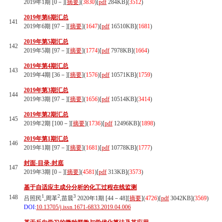
2019年1期 [0－][
摘要
](
3830
)
[
pdf
284KB]
(
3512
)
2019年第6期汇总
141
2019年6期 [97－][
摘要
](
1647
)
[
pdf
16510KB]
(
1681
)
2019年第5期汇总
142
2019年5期 [97－][
摘要
](
1774
)
[
pdf
7978KB]
(
1664
)
2019年第4期汇总
143
2019年4期 [36－][
摘要
](
1576
)
[
pdf
10571KB]
(
1759
)
2019年第3期汇总
144
2019年3期 [97－][
摘要
](
1656
)
[
pdf
10514KB]
(
3414
)
2019年第2期汇总
145
2019年2期 [100－][
摘要
](
1736
)
[
pdf
12496KB]
(
1898
)
2019年第1期汇总
146
2019年1期 [97－][
摘要
](
1681
)
[
pdf
10778KB]
(
1777
)
封面-目录-封底
147
2019年3期 [0－][
摘要
](
4581
)
[
pdf
313KB]
(
3573
)
基于自适应主成分分析的化工过程在线监测
1
2
3
148
吕照民
,周革
,苗晨
2020年1期 [44－48][
摘要
](
4726
)
[
pdf
3042KB]
(
3569
)
DOI:
10.13705/j.issn.1671-6833.2019.04.006