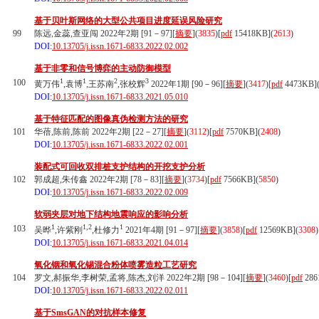
基于贝叶斯网络的大型公共项目进度延误风险研究
99
陈远,金蕊,查亚闯 2022年2期 [91－97][
摘要
](
3835
)
[
pdf
15418KB]
(
2613
)
DOI:
10.13705/j.issn.1671-6833.2022.02.002
基于非零和信号博弈的主动防御模型
1
1
2
3
100
黄万伟
,袁博
,王苏南
,张校辉
2022年1期 [90－96][
摘要
](
3417
)
[
pdf
4473KB]
DOI:
10.13705/j.issn.1671-6833.2021.05.010
基于特征匹配的图像真伪检测方法的研究
101
华蓓,陈前,陈前 2022年2期 [22－27][
摘要
](
3112
)
[
pdf
7570KB]
(
2408
)
DOI:
10.13705/j.issn.1671-6833.2022.02.001
装配式可回收双排桩支护结构的开挖支护分析
102
郭成超,朱传鑫 2022年2期 [78－83][
摘要
](
3734
)
[
pdf
7566KB]
(
5850
)
DOI:
10.13705/j.issn.1671-6833.2022.02.009
软弱夹层对地下结构地震响应的影响分析
1
1,2
1
103
吴晔
,许紫刚
,杜修力
2021年4期 [91－97][
摘要
](
3858
)
[
pdf
12569KB]
(
3308
)
DOI:
10.13705/j.issn.1671-6833.2021.04.014
氧化铟和氧化锡混合粉体喷雾造粒工艺研究
104
罗文,郝振华,李树荣,孟将,陈杰,刘洋 2022年2期 [98－104][
摘要
](
3460
)
[
pdf
286
DOI:
10.13705/j.issn.1671-6833.2022.02.011
基于SmsGAN的对抗样本修复