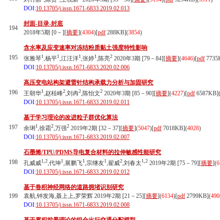
DOI:
10.13705/j.issn.1671-6833.2019.02.013
封面-目录-封底
194
2018年5期 [0－][
摘要
](
4304
)
[
pdf
288KB]
(
3854
)
含水率及应变速率对冻结粉质黏土强度特性影响
1
1
1
1
2
195
张雅琴
,杨平
,江汪洋
,张婷
,陈亮
2020年3期 [79－84][
摘要
](
4646
)
[
pdf
7735
DOI:
10.13705/j.issn.1671-6833.2020.02.006
高压变电站构架避雷针结构承载力分析与加固研究
1
2
2
2
196
王朝华
,赵桂峰
,刘冉
,陈怡文
2020年3期 [85－90][
摘要
](
4227
)
[
pdf
6587KB]
DOI:
10.13705/j.issn.1671-6833.2019.02.011
基于学习理论的改进粒子群优化算法
1
2
2
197
余琍
,徐霜
,万强
2019年2期 [32－37][
摘要
](
5047
)
[
pdf
7018KB]
(
4028
)
DOI:
10.13705/j.issn.1671-6833.2019.02.007
石墨烯/TPU/PDMS导电复合材料的拉伸敏感性能研究
1,2
1
1
1
2
1,2
198
孔威威
,代坤
,展鹏飞
,宗继友
,翟威
,刘春太
2019年2期 [75－79][
摘要
](
6
DOI:
10.13705/j.issn.1671-6833.2019.02.012
基于卷积神经网络的道路拥堵识别研究
199
袁航,钟发海,聂上上,罗荣辉 2019年2期 [21－25][
摘要
](
6134
)
[
pdf
2799KB]
(
490
DOI:
10.13705/j.issn.1671-6833.2019.02.008