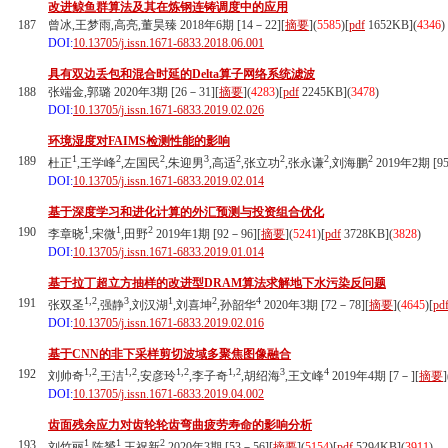
改进鲸鱼群算法及其在炼钢连铸调度中的应用
187
曾冰,王梦雨,高亮,董昊臻 2018年6期 [14－22][
摘要
](
5585
)
[
pdf
1652KB]
(
4346
)
DOI:
10.13705/j.issn.1671-6833.2018.06.001
具有双边丢包和混合时延的Delta算子网络系统滤波
188
张端金,郭璐 2020年3期 [26－31][
摘要
](
4283
)
[
pdf
2245KB]
(
3478
)
DOI:
10.13705/j.issn.1671-6833.2019.02.026
环境湿度对FAIMS检测性能的影响
1
2
2
3
2
2
2
2
189
杜正
,王学峰
,左国民
,朱迎男
,高适
,张立功
,张永谦
,刘海鹏
2019年2期 [95
DOI:
10.13705/j.issn.1671-6833.2019.02.014
基于深度学习和进化计算的外汇预测与投资组合优化
1
1
2
190
李章晓
,宋微
,田野
2019年1期 [92－96][
摘要
](
5241
)
[
pdf
3728KB]
(
3828
)
DOI:
10.13705/j.issn.1671-6833.2019.01.014
基于拉丁超立方抽样的改进型DRAM算法求解地下水污染反问题
1,2
3
1
2
4
191
张双圣
,强静
,刘汉湖
,刘喜坤
,孙韶华
2020年3期 [72－78][
摘要
](
4645
)
[
pd
DOI:
10.13705/j.issn.1671-6833.2019.02.016
基于CNN的非下采样剪切波域多聚焦图像融合
1,2
1,2
1,2
1,2
3
4
192
刘帅奇
,王洁
,安彦玲
,李子奇
,胡绍海
,王文峰
2019年4期 [7－][
摘要
]
DOI:
10.13705/j.issn.1671-6833.2019.04.002
齿面残余应力对齿轮轮齿弯曲疲劳寿命的影响分析
1
1
2
193
刘竹丽
,陈赟
,王祝新
2020年3期 [53－56][
摘要
](
5154
)
[
pdf
5294KB]
(
3911
)