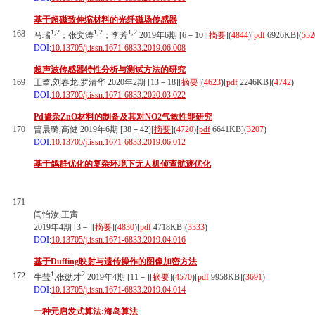
基于超磁致伸缩材料的光纤磁场传感器
1,2
1,2
1,2
168
马瑞
；张文涛
；李芳
2019年6期 [6－10][
摘要
](
4844
)
[
pdf
6926KB]
(
552
DOI:
10.13705/j.issn.1671-6833.2019.06.008
超声波传感器特性分析与测试方法的研究
169
王翥,刘春龙,罗清华 2020年2期 [13－18][
摘要
](
4623
)
[
pdf
2246KB]
(
4742
)
DOI:
10.13705/j.issn.1671-6833.2020.03.022
Pd掺杂ZnO材料的制备及其对NO2气敏性能研究
170
曹晨璐,高健 2019年6期 [38－42][
摘要
](
4720
)
[
pdf
6641KB]
(
3207
)
DOI:
10.13705/j.issn.1671-6833.2019.06.012
基于鸽群优化的复杂环境下无人机侦查航迹优化
171
闫怡汝,王寅
2019年4期 [3－][
摘要
](
4830
)
[
pdf
4718KB]
(
3333
)
DOI:
10.13705/j.issn.1671-6833.2019.04.016
基于Duffing映射与遗传操作的图像加密方法
1
2
172
牛莹
,张勋才
2019年4期 [11－][
摘要
](
4570
)
[
pdf
9958KB]
(
3691
)
DOI:
10.13705/j.issn.1671-6833.2019.04.014
一种元启发式算法:海岛算法