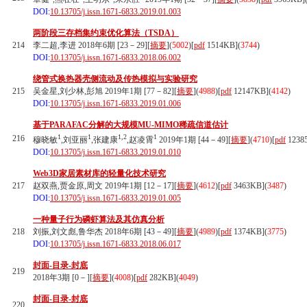
DOI:
10.13705/j.issn.1671-6833.2019.01.003
两阶段三存档集约束优化算法（TSDA）
214
李二超,李进 2018年6期 [23－29][
摘要
](
5002
)
[
pdf
1514KB]
(
3744
)
DOI:
10.13705/j.issn.1671-6833.2018.06.002
绕管式换热器壳侧流动及传热模拟与实验研究
215
吴金星,刘少林,彭旭 2019年1期 [77－82][
摘要
](
4988
)
[
pdf
12147KB]
(
4142
)
DOI:
10.13705/j.issn.1671-6833.2019.01.006
基于PARAFAC分解的大规模MU-MIMO稀疏信道估计
1
1
1,2
1
216
穆晓敏
,刘亚丽
,张建康
,赵凌霄
2019年1期 [44－49][
摘要
](
4710
)
[
pdf
1238
DOI:
10.13705/j.issn.1671-6833.2019.01.010
Web3D家居素材库的轻量化技术研究
217
赵双燕,贾金原,周文 2019年1期 [12－17][
摘要
](
4612
)
[
pdf
3463KB]
(
3487
)
DOI:
10.13705/j.issn.1671-6833.2019.01.005
一种量子行为磷虾算法及其仿真分析
218
刘振,刘文彪,鲁华杰 2018年6期 [43－49][
摘要
](
4989
)
[
pdf
1374KB]
(
3775
)
DOI:
10.13705/j.issn.1671-6833.2018.06.017
封面-目录-封底
219
2018年3期 [0－][
摘要
](
4008
)
[
pdf
282KB]
(
4049
)
封面-目录-封底
220