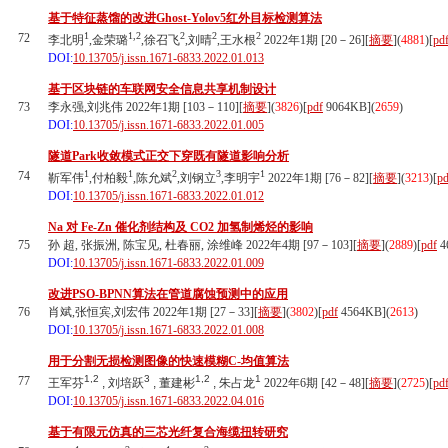
基于特征蒸馏的改进Ghost-Yolov5红外目标检测算法
1
1,2
2
2
2
72
李北明
,金荣璐
,徐召飞
,刘晴
,王水根
2022年1期 [20－26][
摘要
](
4881
)
[
pd
DOI:
10.13705/j.issn.1671-6833.2022.01.013
基于区块链的车联网安全信息共享机制设计
73
李永强,刘兆伟 2022年1期 [103－110][
摘要
](
3826
)
[
pdf
9064KB]
(
2659
)
DOI:
10.13705/j.issn.1671-6833.2022.01.005
隧道Park收敛模式正交下穿既有隧道影响分析
1
1
2
3
1
74
靳军伟
,付柏毅
,陈允斌
,刘钢立
,李明宇
2022年1期 [76－82][
摘要
](
3213
)
[
pd
DOI:
10.13705/j.issn.1671-6833.2022.01.012
Na 对 Fe-Zn 催化剂结构及 CO2 加氢制烯烃的影响
75
孙 超, 张振洲, 陈宝见, 杜春丽, 涂维峰 2022年4期 [97－103][
摘要
](
2889
)
[
pdf
4
DOI:
10.13705/j.issn.1671-6833.2022.01.009
改进PSO-BPNN算法在管道腐蚀预测中的应用
76
肖斌,张恒宾,刘宏伟 2022年1期 [27－33][
摘要
](
3802
)
[
pdf
4564KB]
(
2613
)
DOI:
10.13705/j.issn.1671-6833.2022.01.008
用于分割无损检测图像的快速模糊C-均值算法
1,2
3
1,2
1
77
王军芬
, 刘培跃
, 董建彬
, 朱占龙
2022年6期 [42－48][
摘要
](
2725
)
[
pd
DOI:
10.13705/j.issn.1671-6833.2022.04.016
基于有限元仿真的三芯光纤复合海缆扭转研究