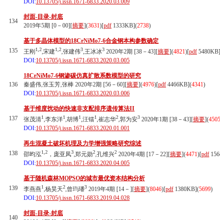
DOI:
10.13705/j.issn.1671-6833.2020.03.009
封面-目录-封底
134
2019年5期 [0－00][
摘要
](
3631
)
[
pdf
1333KB]
(
2738
)
基于多晶体模型的18CrNiMo7-6合金钢本构参数确定
1,2
1,2
3
3
135
王刚
,宋建
,张建伟
,王冰冰
2020年2期 [38－43][
摘要
](
4821
)
[
pdf
5480KB
DOI:
10.13705/j.issn.1671-6833.2020.03.005
18CrNiMo7-6钢渗碳仿真扩散系数模型的研究
136
秦盛伟,张玉芳,张棒 2020年2期 [56－60][
摘要
](
4976
)
[
pdf
4466KB]
(
4341
)
DOI:
10.13705/j.issn.1671-6833.2020.03.006
基于维度扰动的快速非支配排序遗传算法II
1
1
1
1
2
3
137
张茂清
,李东洋
,胡博
,汪镭
,崔志华
,郭为安
2020年1期 [38－43][
摘要
](
450
DOI:
10.13705/j.issn.1671-6833.2020.01.001
再生混凝土破坏机理及力学增强策略研究综述
1,2
3
2
2
138
邵昀泓
，庞亚凤
,郑元勋
,孔维兴
2020年4期 [17－22][
摘要
](
4471
)
[
pdf
156
DOI:
10.13705/j.issn.1671-6833.2020.04.005
基于随机森林MOPSO的城市最优资本结构分析
1
2
3
139
李燕燕
,杨昊天
,曾玙璠
2019年4期 [14－][
摘要
](
8046
)
[
pdf
1380KB]
(
5699
)
DOI:
10.13705/j.issn.1671-6833.2019.04.028
封面-目录-封底
140