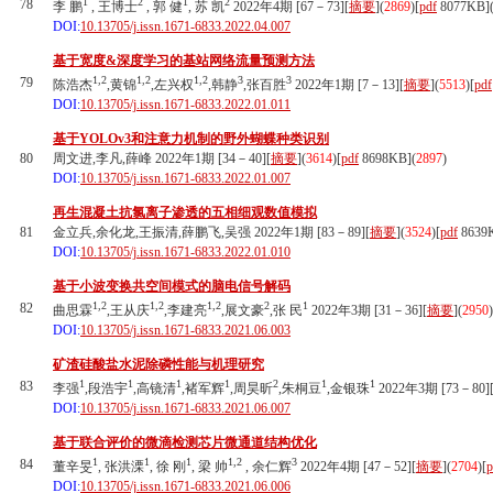
1
2
1
2
78
李 鹏
, 王博士
, 郭 健
, 苏 凯
2022年4期 [67－73][
摘要
](
2869
)
[
pdf
8077KB]
DOI:
10.13705/j.issn.1671-6833.2022.04.007
基于宽度&深度学习的基站网络流量预测方法
1,2
1,2
1,2
3
3
79
陈浩杰
,黄锦
,左兴权
,韩静
,张百胜
2022年1期 [7－13][
摘要
](
5513
)
[
pdf
DOI:
10.13705/j.issn.1671-6833.2022.01.011
基于YOLOv3和注意力机制的野外蝴蝶种类识别
80
周文进,李凡,薛峰 2022年1期 [34－40][
摘要
](
3614
)
[
pdf
8698KB]
(
2897
)
DOI:
10.13705/j.issn.1671-6833.2022.01.007
再生混凝土抗氯离子渗透的五相细观数值模拟
81
金立兵,余化龙,王振清,薛鹏飞,吴强 2022年1期 [83－89][
摘要
](
3524
)
[
pdf
8639
DOI:
10.13705/j.issn.1671-6833.2022.01.010
基于小波变换共空间模式的脑电信号解码
1,2
1,2
1,2
2
1
82
曲思霖
,王从庆
,李建亮
,展文豪
,张 民
2022年3期 [31－36][
摘要
](
2950
)
DOI:
10.13705/j.issn.1671-6833.2021.06.003
矿渣硅酸盐水泥除磷性能与机理研究
1
1
1
1
2
1
1
83
李强
,段浩宇
,高镜清
,褚军辉
,周昊昕
,朱桐豆
,金银珠
2022年3期 [73－80]
DOI:
10.13705/j.issn.1671-6833.2021.06.007
基于联合评价的微滴检测芯片微通道结构优化
1
1
1
1,2
3
84
董辛旻
, 张洪溧
, 徐 刚
, 梁 帅
, 余仁辉
2022年4期 [47－52][
摘要
](
2704
)
[
p
DOI:
10.13705/j.issn.1671-6833.2021.06.006