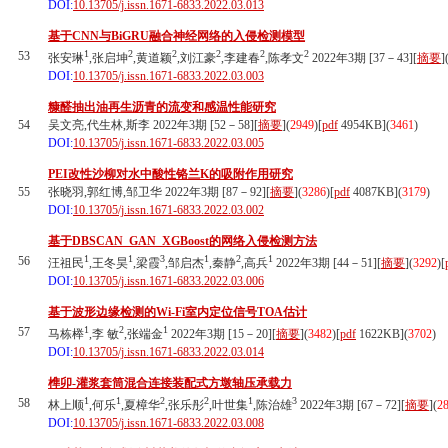
DOI:
10.13705/j.issn.1671-6833.2022.03.013
基于CNN与BiGRU融合神经网络的入侵检测模型
1
2
2
2
2
2
53
张安琳
,张启坤
,黄道颖
,刘江豪
,李建春
,陈孝文
2022年3期 [37－43][
摘要
]
DOI:
10.13705/j.issn.1671-6833.2022.03.003
糠醛抽出油再生沥青的流变和感温性能研究
54
吴文亮,代生林,斯李 2022年3期 [52－58][
摘要
](
2949
)
[
pdf
4954KB]
(
3461
)
DOI:
10.13705/j.issn.1671-6833.2022.03.005
PEI改性沙柳对水中酸性铬兰K的吸附作用研究
55
张晓羽,郭红博,邹卫华
2022年3期 [87－92][
摘要
](
3286
)
[
pdf
4087KB]
(
3179
)
DOI:
10.13705/j.issn.1671-6833.2022.03.002
基于DBSCAN_GAN_XGBoost的网络入侵检测方法
1
1
3
1
2
1
56
汪祖民
,王冬昊
,梁霞
,邹启杰
,秦静
,高兵
2022年3期 [44－51][
摘要
](
3292
)
[
DOI:
10.13705/j.issn.1671-6833.2022.03.006
基于波形边缘检测的Wi-Fi室内定位信号TOA估计
1
2
1
57
马栋榉
,李 敏
,张端金
2022年3期 [15－20][
摘要
](
3482
)
[
pdf
1622KB]
(
3702
)
DOI:
10.13705/j.issn.1671-6833.2022.03.014
榫卯-灌浆套筒混合连接装配式方墩轴压承载力
1
1
2
2
1
3
58
林上顺
,何乐
,夏樟华
,张乐彤
,叶世集
,陈治雄
2022年3期 [67－72][
摘要
](
2
DOI:
10.13705/j.issn.1671-6833.2022.03.008