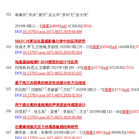
1
1
1
1
2
2
162
蒋佩华
,华冰
,黄宇
,吴云华
,李剑飞
,张大伟
2019年4期 [1－][
摘要
](
4868
)
[
pdf
4136KB]
(
3834
)
DOI:
10.13705/j.issn.1671-6833.2019.04.009
MKFCM算法在遥感影像分类中的应用研究
163
张成才,李飞,王艳梅,罗蔚然 2020年3期 [20－25][
摘要
](
4504
)
[
pdf
14648KB]
(
37
DOI:
10.13705/j.issn.1671-6833.2019.05.024
地基基础检测P-BIM模型的设计与应用
164
刘海林,杜思义,宝鹏辉 2021年1期 [89－93][
摘要
](
4175
)
[
pdf
8232KB]
(
3533
)
DOI:
10.13705/j.issn.1671-6833.2019.05.025
基于格兰杰因果的效应性连接分析方法综述
1,2
1,2
1,2
1,2
165
尚志刚
,沈晓阳
,李蒙蒙
,万红
2020年3期 [1－7][
摘要
](
4731
)
[
pdf
2642
DOI:
10.13705/j.issn.1671-6833.2020.02.014
用于硫化氢快速检测的声表面波传感器设计
1,2
1
1
1
1
166
刘雪莉
；张玉凤
；梁勇
；李俊红
；王文
2019年6期 [43－46][
摘要
](
485
DOI:
10.13705/j.issn.1671-6833.2019.06.006
石墨烯谐振式压力传感器敏感结构研究
167
樊尚春；张津；朱黎明 2019年6期 [47－52][
摘要
](
4881
)
[
pdf
8699KB]
(
3488
)
DOI:
10.13705/j.issn.1671-6833.2019.06.011