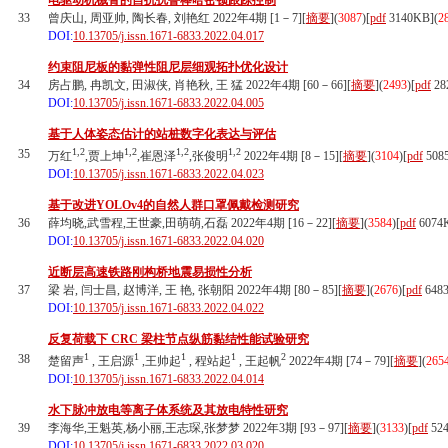
电驱动机械臂的自抗扰鲁棒哈密顿跟踪控制
33
曾庆山, 周亚帅, 陶长春, 刘艳红 2022年4期 [1－7][
摘要
](
3087
)
[
pdf
3140KB]
(
2
DOI:
10.13705/j.issn.1671-6833.2022.04.017
约束阻尼板的黏弹性阻尼层细观拓扑优化设计
34
房占鹏, 冉凯文, 田淑侠, 肖艳秋, 王 猛 2022年4期 [60－66][
摘要
](
2493
)
[
pdf
28
DOI:
10.13705/j.issn.1671-6833.2022.04.005
基于人体姿态估计的站桩数字化表达与评估
1,2
1,2
1,2
1,2
35
万红
,贾上坤
,崔恩泽
,张俊明
2022年4期 [8－15][
摘要
](
3104
)
[
pdf
508
DOI:
10.13705/j.issn.1671-6833.2022.04.023
基于改进YOLOv4的自然人群口罩佩戴检测研究
36
薛均晓,武雪程,王世豪,田萌萌,石磊 2022年4期 [16－22][
摘要
](
3584
)
[
pdf
6074
DOI:
10.13705/j.issn.1671-6833.2022.04.020
近断层高速铁路刚构桥地震易损性分析
37
梁 岩, 闫士昌, 赵博洋, 王 艳, 张朝阳 2022年4期 [80－85][
摘要
](
2676
)
[
pdf
648
DOI:
10.13705/j.issn.1671-6833.2022.04.022
反复荷载下 CRC 梁柱节点纵筋黏结性能试验研究
1
1
1
1
2
38
楚留声
, 王启源
,王帅起
, 程站起
, 王起帆
2022年4期 [74－79][
摘要
](
265
DOI:
10.13705/j.issn.1671-6833.2022.04.014
水下脉冲放电等离子体系统及其放电特性研究
39
李海华,王魁英,杨小丽,王志琛,张梦梦 2022年3期 [93－97][
摘要
](
3133
)
[
pdf
52
DOI:
10.13705/j.issn.1671-6833.2022.03.020