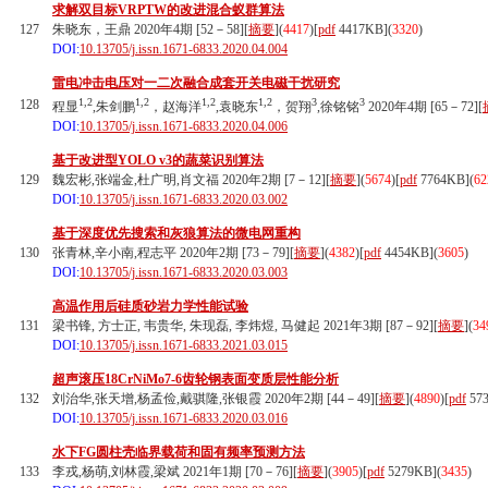
求解双目标VRPTW的改进混合蚁群算法
127
朱晓东，王鼎 2020年4期 [52－58][
摘要
](
4417
)
[
pdf
4417KB]
(
3320
)
DOI:
10.13705/j.issn.1671-6833.2020.04.004
雷电冲击电压对一二次融合成套开关电磁干扰研究
1,2
1,2
1,2
1,2
3
3
128
程显
,朱剑鹏
，赵海洋
,袁晓东
，贺翔
,徐铭铭
2020年4期 [65－72][
DOI:
10.13705/j.issn.1671-6833.2020.04.006
基于改进型YOLO v3的蔬菜识别算法
129
魏宏彬,张端金,杜广明,肖文福 2020年2期 [7－12][
摘要
](
5674
)
[
pdf
7764KB]
(
62
DOI:
10.13705/j.issn.1671-6833.2020.03.002
基于深度优先搜索和灰狼算法的微电网重构
130
张青林,辛小南,程志平 2020年2期 [73－79][
摘要
](
4382
)
[
pdf
4454KB]
(
3605
)
DOI:
10.13705/j.issn.1671-6833.2020.03.003
高温作用后硅质砂岩力学性能试验
131
梁书锋, 方士正, 韦贵华, 朱现磊, 李炜煜, 马健起 2021年3期 [87－92][
摘要
](
34
DOI:
10.13705/j.issn.1671-6833.2021.03.015
超声滚压18CrNiMo7-6齿轮钢表面变质层性能分析
132
刘治华,张天增,杨孟俭,戴骐隆,张银霞 2020年2期 [44－49][
摘要
](
4890
)
[
pdf
57
DOI:
10.13705/j.issn.1671-6833.2020.03.016
水下FG圆柱壳临界载荷和固有频率预测方法
133
李戎,杨萌,刘林霞,梁斌 2021年1期 [70－76][
摘要
](
3905
)
[
pdf
5279KB]
(
3435
)