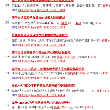
基于反向学习的微种群教与学优化算法及其应用
1,2
1
1
3
1
149
范勤勤
，柳缔西子
，王筱薇
，韩新
，王维莉
2020年4期 [59－67][
摘要
]
DOI:
10.13705/j.issn.1671-6833.2020.01.020
基于自适应粒子群算法的机器人路径规划
1
2
150
高岳林
，武少华
2020年4期 [46－51][
摘要
](
3875
)
[
pdf
5928KB]
(
3393
)
DOI:
10.13705/j.issn.1671-6833.2020.01.004
带翼缘板嵌入式连接件抗剪承载力试验研究
1
1
2
3
3
3
3
151
张哲
,史锦
,李国强
,汤意
,李斐然
,王燕
,孙东生
2020年2期 [86－90][
摘要
](
DOI:
10.13705/j.issn.1671-6833.2020.03.008
基于自适应差分演化算法的光伏模型参数提取
152
李水佳,龚文引 2020年3期 [14－19][
摘要
](
4301
)
[
pdf
2608KB]
(
3345
)
DOI:
10.13705/j.issn.1671-6833.2020.02.020
基于WBS-RBS和AHP的港珠澳大桥人工岛建设风险分析
153
李宗坤,王特,葛巍,宋子元 2020年3期 [62－66][
摘要
](
5468
)
[
pdf
2502KB]
(
3890
)
DOI:
10.13705/j.issn.1671-6833.2020.02.019
多孔SnO2空心球材料的合成及甲醛气敏性能研究
1,2
1
1
1
1
154
李娜
；向群
；程知萱
；王晓红
；徐甲强
2019年6期 [27－31][
摘要
](
494
DOI:
10.13705/j.issn.1671-6833.2019.06.004
基于ADAMS的平底从动件凸轮轮廓曲线设计
155
徐一村,张磊 2020年3期 [42－46][
摘要
](
4952
)
[
pdf
3246KB]
(
3433
)