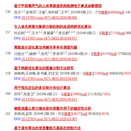
基于甲烷氢呼气的人体胃肠道疾病检测电子鼻及诊断模型
1,2
1
1
1
1
156
高凡
,张旭升
,王敏
,张钧煜
,王平
2019年6期 [32－37][
摘要
](
4848
)
[
pdf
146
DOI:
10.13705/j.issn.1671-6833.2019.06.001
引入迷失探索与集群分裂机制的改进鸽群优化算法
1,2,3
1,2
1,2
1,2,3
157
尚志刚
,王力
,李蒙蒙
,李志辉
2019年4期 [5－][
摘要
](
5718
)
[
pdf
808
DOI:
10.13705/j.issn.1671-6833.2019.04.017
离散差分进化算法求解共享单车调度问题
1,2
1,2
1,2
1,3
158
汪慎文
,杨锋
,徐亮
,李美羽
2019年4期 [9－][
摘要
](
6139
)
[
pdf
5759KB]
DOI:
10.13705/j.issn.1671-6833.2019.04.022
基于鸽群优化算法的图像分割方法研究
159
胡春鹤,王依帆,朱书豪,刘文定 2019年4期 [8－][
摘要
](
5280
)
[
pdf
6066KB]
(
3924
DOI:
10.13705/j.issn.1671-6833.2019.04.010
用于指尖定位的多目标分布估计算法
1
2
160
刘可
,巩敦卫
2019年4期 [12－][
摘要
](
5996
)
[
pdf
2111KB]
(
7305
)
DOI:
10.13705/j.issn.1671-6833.2019.04.011
钢筋混凝土剪力墙在竖向荷载作用下的稳定性分析
161
宋林涧,赵军 2020年2期 [80－85][
摘要
](
4627
)
[
pdf
963KB]
(
3619
)
DOI:
10.13705/j.issn.1671-6833.2020.03.007
基于遗传算法的变质量航天器姿态控制方法