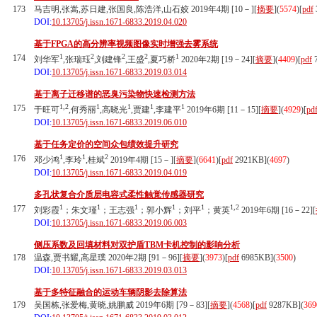
173
马吉明,张嵩,苏日建,张国良,陈浩洋,山石姣 2019年4期 [10－][
摘要
](
5574
)
[
pdf
DOI:
10.13705/j.issn.1671-6833.2019.04.020
基于FPGA的高分辨率视频图像实时增强去雾系统
1
2
2
2
1
174
刘华军
,张瑞珏
,刘建锋
,王盛
,夏巧桥
2020年2期 [19－24][
摘要
](
4409
)
[
pdf
7
DOI:
10.13705/j.issn.1671-6833.2019.03.014
基于离子迁移谱的恶臭污染物快速检测方法
1,2
1
1
1
1
175
于旺可
,何秀丽
,高晓光
,贾建
,李建平
2019年6期 [11－15][
摘要
](
4929
)
[
pd
DOI:
10.13705/j.issn.1671-6833.2019.06.010
基于任务定价的空间众包绩效提升研究
1
1
2
176
邓少鸿
,李玲
,桂斌
2019年4期 [15－][
摘要
](
6641
)
[
pdf
2921KB]
(
4697
)
DOI:
10.13705/j.issn.1671-6833.2019.04.019
多孔状复合介质层电容式柔性触觉传感器研究
1
1
1
1
1
1,2
177
刘彩霞
；朱文瑾
；王志强
；郭小辉
；刘平
；黄英
2019年6期 [16－22][
DOI:
10.13705/j.issn.1671-6833.2019.06.003
侧压系数及回填材料对双护盾TBM卡机控制的影响分析
178
温森,贾书耀,高星璞 2020年2期 [91－96][
摘要
](
3973
)
[
pdf
6985KB]
(
3500
)
DOI:
10.13705/j.issn.1671-6833.2019.03.013
基于多特征融合的运动车辆阴影去除算法
179
吴国栋,张爱梅,黄晓,姚鹏威 2019年6期 [79－83][
摘要
](
4568
)
[
pdf
9287KB]
(
369