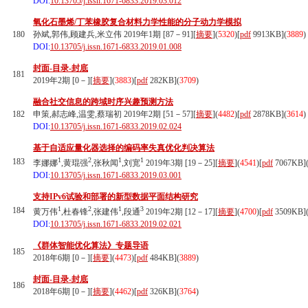
DOI:
10.13705/j.issn.1671-6833.2019.03.012
氧化石墨烯/丁苯橡胶复合材料力学性能的分子动力学模拟
180
孙斌,郭伟,顾建兵,米立伟 2019年1期 [87－91][
摘要
](
5320
)
[
pdf
9913KB]
(
3889
)
DOI:
10.13705/j.issn.1671-6833.2019.01.008
封面-目录-封底
181
2019年2期 [0－][
摘要
](
3883
)
[
pdf
282KB]
(
3709
)
融合社交信息的跨域时序兴趣预测方法
182
申策,郝志峰,温雯,蔡瑞初 2019年2期 [51－57][
摘要
](
4482
)
[
pdf
2878KB]
(
3614
)
DOI:
10.13705/j.issn.1671-6833.2019.02.024
基于自适应量化器选择的编码率失真优化判决算法
1
2
1
1
183
李娜娜
,黄琨强
,张秋闻
,刘宽
2019年3期 [19－25][
摘要
](
4541
)
[
pdf
7067KB]
DOI:
10.13705/j.issn.1671-6833.2019.03.001
支持IPv6试验和部署的新型数据平面结构研究
1
2
1
3
184
黄万伟
,杜春锋
,张建伟
,段通
2019年2期 [12－17][
摘要
](
4700
)
[
pdf
3509KB]
DOI:
10.13705/j.issn.1671-6833.2019.02.021
《群体智能优化算法》专题导语
185
2018年6期 [0－][
摘要
](
4473
)
[
pdf
484KB]
(
3889
)
封面-目录-封底
186
2018年6期 [0－][
摘要
](
4462
)
[
pdf
326KB]
(
3764
)