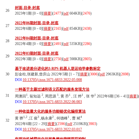
封面-目录-封底
26
2023年1期 [0－0][
摘要
](
2477
)
[
pdf
604KB]
(
2476
)
2022年06期封面-目录-封底
27
2022年6期 [0－0][
摘要
](
2165
)
[
pdf
854KB]
(
2438
)
2022年04期封面-目录-封底
28
2022年4期 [0－0][
摘要
](
2491
)
[
pdf
535KB]
(
2286
)
2022年03期封面-目录-封底
29
2022年3期 [0－0][
摘要
](
2750
)
[
pdf
598KB]
(
2805
)
基于改进差分进化的3-RPS 机器人逆运动学参数标定
30
彭金柱,张建新,曾庆山 2022年5期 [1－7][
摘要
](
3006
)
[
pdf
2963KB]
(
2698
)
DOI:
10.13705/j.issn.1671-6833.2022.05.008
一种基于主题过滤和语义匹配的服务发现方法
1
2
1
1
1
1
31
周澳回
, 翁知远
, 周思源
, 黄 乔
, 汪 烨
, 张 华
2022年6期 [36－41][
摘要
]
DOI:
10.13705/j.issn.1671-6833.2022.06.003
一种收益最大化的服务功能链优化编排算法
1,2
3
2
1
4
黄 骅
,江 俊
,杨永康
, 何德峰
, 曹 斌
32
2022年6期 [22－29][
摘要
](
2596
)
[
pdf
2519KB]
(
3903
)
DOI:
10.13705/j.issn.1671-6833.2022.03.017