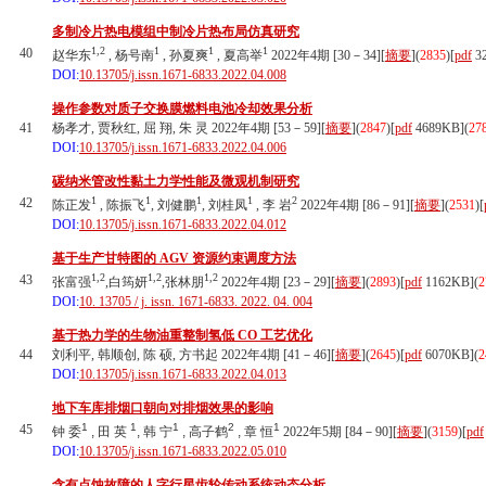
多制冷片热电模组中制冷片热布局仿真研究
1,2
1
1
1
40
赵华东
, 杨号南
, 孙夏爽
, 夏高举
2022年4期 [30－34][
摘要
](
2835
)
[
pdf
3
DOI:
10.13705/j.issn.1671-6833.2022.04.008
操作参数对质子交换膜燃料电池冷却效果分析
41
杨孝才, 贾秋红, 屈 翔, 朱 灵 2022年4期 [53－59][
摘要
](
2847
)
[
pdf
4689KB]
(
27
DOI:
10.13705/j.issn.1671-6833.2022.04.006
碳纳米管改性黏土力学性能及微观机制研究
1
1
1
1
2
42
陈正发
, 陈振飞
, 刘健鹏
, 刘桂凤
, 李 岩
2022年4期 [86－91][
摘要
](
2531
)
[
DOI:
10.13705/j.issn.1671-6833.2022.04.012
基于生产甘特图的 AGV 资源约束调度方法
1,2
1,2
1,2
43
张富强
,白筠妍
,张林朋
2022年4期 [23－29][
摘要
](
2893
)
[
pdf
1162KB]
(
2
DOI:
10. 13705 / j. issn. 1671-6833. 2022. 04. 004
基于热力学的生物油重整制氢低 CO 工艺优化
44
刘利平, 韩顺创, 陈 硕, 方书起 2022年4期 [41－46][
摘要
](
2645
)
[
pdf
6070KB]
(
2
DOI:
10.13705/j.issn.1671-6833.2022.04.013
地下车库排烟口朝向对排烟效果的影响
1
1
1
2
1
45
钟 委
, 田 英
, 韩 宁
, 高子鹤
, 章 恒
2022年5期 [84－90][
摘要
](
3159
)
[
pdf
DOI:
10.13705/j.issn.1671-6833.2022.05.010
含有点蚀故障的人字行星齿轮传动系统动态分析