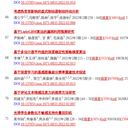
DOI:
10.13705/j.issn.1671-6833.2022.01.014
考虑热变形影响的盘式制动器制动抖动分析
1,2
1
2
2
2
66
潘公宇
,冯雅琪
,陈林
,徐宇
,徐旗钊
2022年2期 [58－64][
摘要
](
3401
)
[
pdf
1
DOI:
10.13705/j.issn.1671-6833.2022.02.006
基于LightGBM算法的漏洞利用预测研究
1
1
2
3
67
尹毅峰
, 杨显哲
, 甘 勇
, 毛保磊
2022年5期 [24－30][
摘要
](
3141
)
[
pdf
1037
DOI:
10.13705/j.issn.1671-6833.2022.05.007
基于多估计器平均值的深度确定性策略梯度算法
1,2
1
1
1,2
68
李琳
,李玉泽
,张钰嘉
,魏巍
2022年2期 [15－21][
摘要
](
3332
)
[
pdf
1983KB
DOI:
10.13705/j.issn.1671-6833.2022.02.013
基于深度学习的遥感图像超分辨率重建技术综述
1,2,3
1
1
1,2,3
69
成科扬
，荣兰
,蒋森林
,詹永照
2022年5期 [8－16][
摘要
](
6709
)
[
pdf
25
DOI:
10.13705/j.issn.1671-6833.2022.05.013
基于评论文本情感注意力的推荐方法研究
1
1
2
1
70
郑建兴
,郭彤彤
,申利华
,李德玉
2022年2期 [44－50][
摘要
](
3591
)
[
pdf
5628K
DOI:
10.13705/j.issn.1671-6833.2022.02.007
光滑孪生参数化不敏感支持向量回归机
1
1
1,2
71
黄华娟
,韦修喜
,周永权
2022年2期 [28－34][
摘要
](
3051
)
[
pdf
9501KB]
(
259
DOI:
10.13705/j.issn.1671-6833.2022.02.005