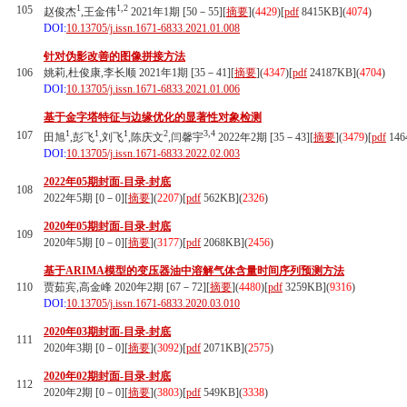
1
1,2
105
赵俊杰
,王金伟
2021年1期 [50－55][
摘要
](
4429
)
[
pdf
8415KB]
(
4074
)
DOI:
10.13705/j.issn.1671-6833.2021.01.008
针对伪影改善的图像拼接方法
106
姚莉,杜俊康,李长顺 2021年1期 [35－41][
摘要
](
4347
)
[
pdf
24187KB]
(
4704
)
DOI:
10.13705/j.issn.1671-6833.2021.01.006
基于金字塔特征与边缘优化的显著性对象检测
1
1
1
2
3,4
107
田旭
,彭飞
,刘飞
,陈庆文
,闫馨宇
2022年2期 [35－43][
摘要
](
3479
)
[
pdf
146
DOI:
10.13705/j.issn.1671-6833.2022.02.003
2022年05期封面-目录-封底
108
2022年5期 [0－0][
摘要
](
2207
)
[
pdf
562KB]
(
2326
)
2020年05期封面-目录-封底
109
2020年5期 [0－0][
摘要
](
3177
)
[
pdf
2068KB]
(
2456
)
基于ARIMA模型的变压器油中溶解气体含量时间序列预测方法
110
贾茹宾,高金峰 2020年2期 [67－72][
摘要
](
4480
)
[
pdf
3259KB]
(
9316
)
DOI:
10.13705/j.issn.1671-6833.2020.03.010
2020年03期封面-目录-封底
111
2020年3期 [0－0][
摘要
](
3092
)
[
pdf
2071KB]
(
2575
)
2020年02期封面-目录-封底
112
2020年2期 [0－0][
摘要
](
3803
)
[
pdf
549KB]
(
3338
)