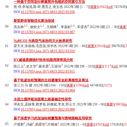
一种基于空间划分树裁剪外包框的空间索引方法
59
熊 伟,李瑞清,陈 荦,曹竞之,资文杰 2022年3期 [1－7][
摘要
](
2942
)
[
pdf
7457KB]
DOI:
10.13705/j.issn.1671-6833.2022.03.016
新型群体智能优化算法综述
1,2
1,2
1
2,3
4
60
高岳林
, 杨钦文
, 王晓峰
, 李嘉航
, 宋彦杰
2022年3期 [21－30][
摘要
DOI:
10.13705/j.issn.1671-6833.2022.03.007
NaHCO3 与典型气体协同灭火效果研究
61
梁天水,张俊格,毛思远,张华杰 2022年3期 [81－86][
摘要
](
2914
)
[
pdf
3907KB]
(
2
DOI:
10.13705/j.issn.1671-6833.2022.03.010
RV减速器摆线针轮传动脂润滑弹流分析
2
62
1
1
1
陈江义
,史文华
,秦东晨
,王迎佳
2022年3期 [98－103][
摘要
](
3117
)
[
pdf
3870
DOI:
10.13705/j.issn.1671-6833.2022.03.011
基于轨迹加权预测的主动避撞安全距离模型及算法
63
张三川,马 啸 2022年3期 [104－110][
摘要
](
3190
)
[
pdf
4474KB]
(
3215
)
DOI:
10.13705/j.issn.1671-6833.2022.03.004
水泥土搅拌桩加固黄土路基稳定性研究
64
邓友生,孟丽青,蔡梦真,孙雅妮,李龙,郑云方 2022年3期 [59－66][
摘要
](
3065
)
[
p
DOI:
10.13705/j.issn.1671-6833.2022.03.009
基于深度学习的加油站销量预测与营销策略应用研究
1
1
2
1
65
卢晨辉
,冯硕
,易爱华
,叶晓俊
2022年1期 [1－6][
摘要
](
4762
)
[
pdf
1761KB]
(
3