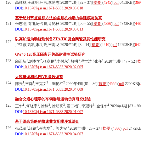
120
高祥林,王建明,汪言,李博志 2020年2期 [32－37][
摘要
](
4245
)
[
pdf
6453KB]
(
369
DOI:
10.13705/j.issn.1671-6833.2020.03.018
基于绝对节点坐标方法的柔顺机构动力学建模与仿真
121
张志刚,周翔,房占鹏,肖艳秋 2020年2期 [50－55][
摘要
](
4386
)
[
pdf
4743KB]
(
448
DOI:
10.13705/j.issn.1671-6833.2020.03.013
以高炉渣为助烧剂制备ZTA/TiC复合陶瓷及其性能研究
122
卢红霞,高凯,李明亮,王海龙 2020年5期 [8－14][
摘要
](
4210
)
[
pdf
12293KB]
(
642
GW46-126高压隔离开关高耐温性试验研究
1
2
3
1
3
3
1
123
邱正新
,刘本学
,张赛鹏
,李付永
,敖明
,冯世涛
,张任
2020年3期 [47－52][
DOI:
10.13705/j.issn.1671-6833.2020.02.005
大容量调相机PSVR参数调整
1
1
2
2
124
陈强
,王骅
,王克文
，刘艳红
2020年4期 [81－86][
摘要
](
4555
)
[
pdf
2209KB]
(
DOI:
10.13705/j.issn.1671-6833.2020.04.009
融合交通心理学的车辆群组运动仿真研究综述
1
1
2
3
4
5
1
125
王华
,何晓宇
, 徐静
, 徐明亮
, 霍二福
, 李冠峰
, 金保华
2020年1期 [83－90
DOI:
10.13705/j.issn.1671-6833.2020.01.007
基于混合策略的快速非支配排序算法II
1
1
2
3
126
张茂清
,汪镭
,崔志华
，郭为安
2020年4期 [23－27][
摘要
](
4386
)
[
pdf
2472KB
DOI:
10.13705/j.issn.1671-6833.2020.04.007