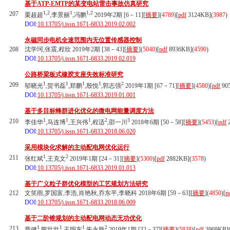
基于ATP-EMTP的某变电站雷击事故仿真研究
1,2
1
1,2
207
栗超超
,李景丽
,冯鹏
2019年2期 [6－11][
摘要
](
4789
)
[
pdf
3124KB]
(
3987
)
DOI:
10.13705/j.issn.1671-6833.2019.02.002
永磁同步电机全速范围内无位置传感器控制
208
沈学珂,张震,程欣 2019年2期 [38－43][
摘要
](
5040
)
[
pdf
8936KB]
(
4590
)
DOI:
10.13705/j.issn.1671-6833.2019.02.019
公路桥梁板式橡胶支座失效标准研究
1
1
1
1
2
209
邬晓光
,贺书磊
,郑鹏
,殷悦
,郭志强
2019年1期 [67－71][
摘要
](
4580
)
[
pdf
90
DOI:
10.13705/j.issn.1671-6833.2019.01.001
基于多目标蜂群进化优化的微电网能量调度方法
1
1
1
2
3
210
李佳华
,马连博
,王兴伟
,程适
,邵一川
2018年6期 [50－58][
摘要
](
5453
)
[
pdf
2
DOI:
10.13705/j.issn.1671-6833.2018.06.020
采用模块化求解的主动配电网优化运行
1
2
211
张红斌
,王克文
2019年1期 [24－31][
摘要
](
5300
)
[
pdf
2882KB]
(
3578
)
DOI:
10.13705/j.issn.1671-6833.2019.01.013
基于广义粒子群优化模型的工艺规划方法研究
212
文笑雨,罗国富,李浩,肖艳秋,乔东平,李晓科 2018年6期 [59－63][
摘要
](
4850
)
[
p
DOI:
10.13705/j.issn.1671-6833.2018.06.009
基于二阶锥规划的主动配电网动态无功优化
1
1
1
2
213
章健
,熊壮壮
,王明东
,朱永胜
2019年1期 [32－37][
摘要
](
5838
)
[
pdf
3969KB]