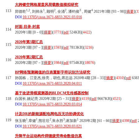
大跨镂空网格屋盖风荷载数值模拟研究
1,2
1
2
2
3
4
113
郑德乾
, 刘帅永
, 顾明
, 全涌
, 潘钧俊
, 周健
2021年3期 [93－98][
摘要
](
3
DOI:
10.13705/j.issn.1671-6833.2021.03.016
封面-目录-封底
114
2020年1期 [0－0][
摘要
](
3771
)
[
pdf
524KB]
(
4422
)
2020年第3期汇总
115
2020年3期 [97－][
摘要
](
1593
)
[
pdf
7813KB]
(
3216
)
2020年第2期汇总
116
2020年2期 [97－][
摘要
](
1984
)
[
pdf
9754KB]
(
18076
)
BP网络预测阈值的仪表重影字符识别方法研究
117
孙国栋，江亚杰,徐亮，胡也,席志远 2020年4期 [28－33][
摘要
](
4310
)
[
pdf
638
DOI:
10.13705/j.issn.1671-6833.2020.04.011
基于改进滑模观测器的BLDCM无传感器控制
118
白国长.姚记亮 2020年2期 [25－31][
摘要
](
4119
)
[
pdf
9667KB]
(
4521
)
DOI:
10.13705/j.issn.1671-6833.2020.03.014
计及DR的新能源配电网电压无功协调优化
1
1
2
3
1
119
张玉晓
,章健
,熊壮壮
,朱永胜
,谢加新
2020年2期 [61－66][
摘要
](
4398
)
[
pdf
2
DOI:
10.13705/j.issn.1671-6833.2020.03.021
升降平台运动构件焊缝疲劳寿命数值仿真