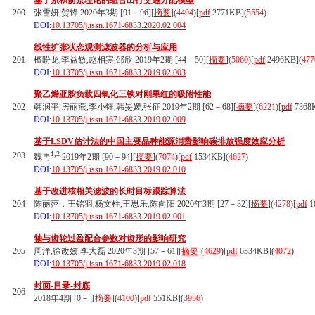
基于累积前景理论的组合出行交通分配模型
200
张雪妍,贺锋 2020年3期 [91－96][
摘要
](
4494
)
[
pdf
2771KB]
(
5554
)
DOI:
10.13705/j.issn.1671-6833.2020.02.004
线性扩张状态观测滤波器的分析与应用
201
檀盼龙,李益敏,赵相宾,邵欣 2019年2期 [44－50][
摘要
](
5060
)
[
pdf
2496KB]
(
477
DOI:
10.13705/j.issn.1671-6833.2019.02.003
聚乙烯亚胺负载四氧化三铁对刚果红的吸附性能
202
韩润平,房丽燕,李小钰,韩旻媛,张征 2019年2期 [62－68][
摘要
](
6221
)
[
pdf
7368
DOI:
10.13705/j.issn.1671-6833.2019.02.009
基于LSDV估计法的中国主要品种能源消费影响碳排放强度效应分析
1,2
203
魏冉
2019年2期 [90－94][
摘要
](
7074
)
[
pdf
1534KB]
(
4627
)
DOI:
10.13705/j.issn.1671-6833.2019.02.010
基于改进核相关滤波的长时目标跟踪算法
204
陈丽萍，王铭羽,杨文柱,王思乐,陈向阳 2020年3期 [27－32][
摘要
](
4278
)
[
pdf
1
DOI:
10.13705/j.issn.1671-6833.2019.02.001
轴与齿轮过盈配合参数对齿形的影响研究
205
周洋,徐改姣,李大磊 2020年3期 [57－61][
摘要
](
4629
)
[
pdf
6334KB]
(
4072
)
DOI:
10.13705/j.issn.1671-6833.2019.02.018
封面-目录-封底
206
2018年4期 [0－][
摘要
](
4100
)
[
pdf
551KB]
(
3956
)