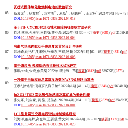
瓦楞式固体氧化物燃料电池的数值研究
1
1
2
1
1
1
85
靳遵龙
，杨友晨
，宫本希
，原磊
，杨鹏辉
，王定标
2021年6期 [43－49]
DOI:
10.13705/j.issn.1671-6833.2021.04.018
基于FIF-CYCBD的滚动轴承故障特征提取方法研究
86
刘洋,李凌均,王宇,王钧铄,曹亚磊 2022年4期 [35－40][
摘要
](
3081
)
[
pdf
2158KB
DOI:
10.13705/j.issn.1671-6833.2022.01.004
弯曲气动肌肉驱动手腕康复装置的设计与研究
87
韩坤峰,刘艳红,毛晓波,张季东,王葳,逯鹏 2022年1期 [62－68][
摘要
](
4351
)
[
pdf
DOI:
10.13705/j.issn.1671-6833.2022.01.003
基于熵权法-云模型的石拱桥技术状况评定
88
张鹏,钟山,朱锐,焦美菊 2022年1期 [69－75][
摘要
](
3612
)
[
pdf
6397KB]
(
2573
)
一种基于自适应信息素蒸发系数的WSN蚁群路由算法
89
1
1
2
3
王恭
,孙铭阳
,孙汇阳
,腾子铭
2022年1期 [41－47][
摘要
](
3248
)
[
pdf
5604KB]
In2 O3 / TiO2 室温氢气传感器及其优异的氢敏性能
90
张先乐, 刘自豪, 黄 浩, 范佳杰 2022年4期 [104－110][
摘要
](
2829
)
[
pdf
3546KB
DOI:
10.13705/j.issn.1671-6833.2022.04.001
LCL型并网逆变器电压谐波抑制策略研究
91
刘海洋,董亮辉,高金峰,王要强,黄文剑 2022年1期 [97－102][
摘要
](
3339
)
[
pdf
82
DOI:
10.13705/j.issn.1671-6833.2021.05.023