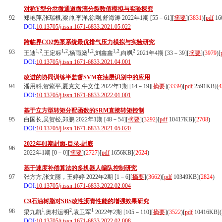
对称Y型分岔微通道微滴分裂数值模拟与实验探究
92
郑艳萍,张瑞根,梁帅,李洋,徐刚,舒海涛 2022年1期 [55－61][
摘要
](
3831
)
[
pdf
16
DOI:
10.13705/j.issn.1671-6833.2021.05.022
跨临界CO2热泵系统最优排气压力模拟与实验研究
1,2
1,2
1,2
1,2
2
93
王迪
,王定标
,杨雨燊
,刘鑫鑫
,向飒
2021年4期 [33－39][
摘要
](
3979
)
[
DOI:
10.13705/j.issn.1671-6833.2021.04.001
改进的协同训练半监督SVM在油层识别中的应用
94
潘用科,贺紫平,夏克文,牛文佳 2022年1期 [14－19][
摘要
](
3339
)
[
pdf
2591KB]
(
4
DOI:
10.13705/j.issn.1671-6833.2022.01.001
基于立方型转矩分配函数的SRM直接转矩控制
95
白国长,吴贺松,郑鹏 2022年1期 [48－54][
摘要
](
3292
)
[
pdf
10417KB]
(
2708
)
DOI:
10.13705/j.issn.1671-6833.2021.05.020
2022年01期封面-目录-封底
96
2022年1期 [0－0][
摘要
](
2727
)
[
pdf
1656KB]
(
2624
)
基于速度补偿算法的多机器人编队控制研究
97
张方方,张文丽，王婷婷 2022年2期 [1－6][
摘要
](
3662
)
[
pdf
10349KB]
(
2824
)
DOI:
10.13705/j.issn.1671-6833.2022.02.004
C9石油树脂对SBS改性沥青性能的增强效果研究
1
2
1
98
梁九凯
,奥村运明
,袁卫军
2022年2期 [105－110][
摘要
](
3522
)
[
pdf
10416KB]
(
DOI:
10.13705/j.issn.1671-6833.2022.02.008