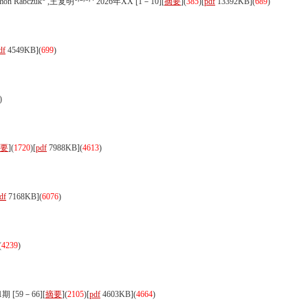
mon Rabczuk
,王复明
2026年XX [1－10][
摘要
](
385
)
[
pdf
13392KB]
(
689
)
df
4549KB]
(
699
)
)
要
](
1720
)
[
pdf
7988KB]
(
4613
)
df
7168KB]
(
6076
)
(
4239
)
期 [59－66][
摘要
](
2105
)
[
pdf
4603KB]
(
4664
)