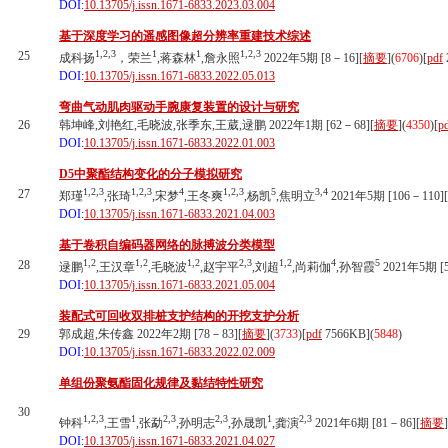
DOI:
10.13705/j.issn.1671-6833.2023.03.004
基于深度学习的遥感图像超分辨率重建技术综述
1,2,3
1
1
1,2,3
25
成科扬
，荣兰
,蒋森林
,詹永照
2022年5期 [8－16][
摘要
](
6706
)
[
pdf
DOI:
10.13705/j.issn.1671-6833.2022.05.013
弯曲气动肌肉驱动手腕康复装置的设计与研究
26
韩坤峰,刘艳红,毛晓波,张季东,王葳,逯鹏 2022年1期 [62－68][
摘要
](
4350
)
[
p
DOI:
10.13705/j.issn.1671-6833.2022.01.003
D5中聚酯结构变化的分子模拟研究
1,2,3
1,2,3
4
1,2,3
5
3,4
27
郑瑾
,张琦
,宋梦
,王冬爽
,杨凯
,焦明立
2021年5期 [106－110][
DOI:
10.13705/j.issn.1671-6833.2021.04.003
基于卷积自编码器网络的脉搏波分类模型
1,2
1,2
1,2
2,3
1,2
4
5
28
逯鹏
,王汉章
,毛晓波
,赵宇平
,刘超
,尚莉伽
,孙智霞
2021年5期 [5
DOI:
10.13705/j.issn.1671-6833.2021.05.004
装配式可回收双排桩支护结构的开挖支护分析
29
郭成超,朱传鑫 2022年2期 [78－83][
摘要
](
3733
)
[
pdf
7566KB]
(
5848
)
DOI:
10.13705/j.issn.1671-6833.2022.02.009
单组份聚氨酯固化规律及黏结特性研究
30
1,2,3
1
2,3
2,3
1
2,3
钟科
,王雪
,张勐
,孙明志
,孙晟凯
,龚演
2021年6期 [81－86][
摘要
]
DOI:
10.13705/j.issn.1671-6833.2021.04.027