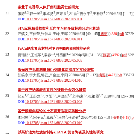
碳量子点诱导人体肝癌细胞凋亡的研究
1,2
2
3
2
2
3
4
31
张涛
,郭一民
,李卓扬
,席果果
,左 磊
,曹永平
,王雅泓
2020年5期 [1－7][
DOI:
10.13705/j.issn.1671-6833.2020.05.001
SI7:应用精英档案和反向学习的多目标差分进化算法
32
汪慎文,王佳莹,张佳星,王峰,王晖 2020年6期 [40－45][
摘要
](
4880
)
[
pdf
3732
DOI:
10.13705/j.issn.1671-6833.2020.06.011
Fe/Cu纳米复合材料对罗丹明B的吸附性能研究
1
1
1,2
1,2
33
贾瑞娟
,王钰翠
,常春
,韩秀丽
2020年5期 [31－36][
摘要
](
4592
)
[
pdf
629
DOI:
10.13705/j.issn.1671-6833.2020.05.003
激光超声无损测量40Cr钢渗氮层深度的实验研究
34
彭笑永,李大磊,邹云,卢金生,李阳 2020年6期 [7－12][
摘要
](
4473
)
[
pdf
7357K
DOI:
10.13705/j.issn.1671-6833.2020.04.010
基于超声纳米表面改性的镁锂合金强化研究
1,2
1,2
1,2
1,2
1,2
1,2
35
邹云
,王起龙
,李阳
,卢政彤
,刘书豪
,张银霞
2020年5期 [26－30]
DOI:
10.13705/j.issn.1671-6833.2020.05.008
基于模糊集理论的土石坝开裂破坏风险分析
1,2
1
1,3
1
4
36
李宗坤
,宋子元
,葛巍
,王特
,张兆省
2020年5期 [55－59][
摘要
](
4418
)
[
p
DOI:
10.13705/j.issn.1671-6833.2020.03.019
以高炉渣为助烧剂制备ZTA/TiC复合陶瓷及其性能研究