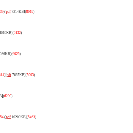
39
)
[
pdf
7314KB]
(
8019
)
4619KB]
(
6132
)
086KB]
(
6025
)
614
)
[
pdf
7667KB]
(
5993
)
B]
(
6200
)
54
)
[
pdf
10209KB]
(
5463
)