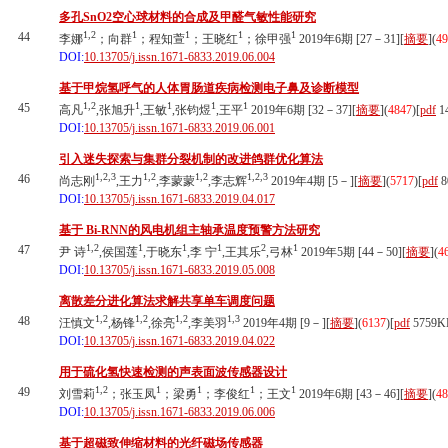
多孔SnO2空心球材料的合成及甲醛气敏性能研究
1,2
1
1
1
1
44
李娜
；向群
；程知萱
；王晓红
；徐甲强
2019年6期 [27－31][
摘要
](
49
DOI:
10.13705/j.issn.1671-6833.2019.06.004
基于甲烷氢呼气的人体胃肠道疾病检测电子鼻及诊断模型
1,2
1
1
1
1
45
高凡
,张旭升
,王敏
,张钧煜
,王平
2019年6期 [32－37][
摘要
](
4847
)
[
pdf
1
DOI:
10.13705/j.issn.1671-6833.2019.06.001
引入迷失探索与集群分裂机制的改进鸽群优化算法
1,2,3
1,2
1,2
1,2,3
46
尚志刚
,王力
,李蒙蒙
,李志辉
2019年4期 [5－][
摘要
](
5717
)
[
pdf
8
DOI:
10.13705/j.issn.1671-6833.2019.04.017
基于 Bi-RNN的风电机组主轴承温度预警方法研究
1,2
1
1
1
2
1
47
尹 诗
,侯国莲
,于晓东
,李 宁
,王其乐
,弓林
2019年5期 [44－50][
摘要
](
4
DOI:
10.13705/j.issn.1671-6833.2019.05.008
离散差分进化算法求解共享单车调度问题
1,2
1,2
1,2
1,3
48
汪慎文
,杨锋
,徐亮
,李美羽
2019年4期 [9－][
摘要
](
6137
)
[
pdf
5759K
DOI:
10.13705/j.issn.1671-6833.2019.04.022
用于硫化氢快速检测的声表面波传感器设计
1,2
1
1
1
1
49
刘雪莉
；张玉凤
；梁勇
；李俊红
；王文
2019年6期 [43－46][
摘要
](
48
DOI:
10.13705/j.issn.1671-6833.2019.06.006
基于超磁致伸缩材料的光纤磁场传感器