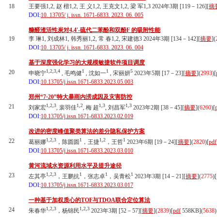
18
王要强1,2, 赵 楷1,2, 王 义1,2, 王克文1,2, 梁 军1,3 2024年3期 [119－126][
摘
DOI:
10. 13705/ j. issn. 1671-6833. 2023. 06. 005
糠醛渣活性炭对4,4′-硫代二苯酚和双酚F 的吸附性能
19
李 琳1, 刘成林1, 韩秀丽1,2, 常 春1,2, 宋建德3 2024年3期 [134－142][
摘要
](
DOI:
10. 13705/ j. issn. 1671-6833. 2023. 06. 004
基于深度强化学习的大规模敏捷软件项目调度
1,2,3,4
1
1
5
20
申晓宁
, 毛鸣健
, 沈如一
, 宋丽妍
2023年5期 [17－23][
摘要
](
2993
)
[
DOI:
10.13705/j.issn.1671-6833.2023.05.003
郑州“7·20”特大暴雨内涝成因及灾害防控
1,2,3
1,2
1,3
1,3
21
刘家宏
, 裴羽佳
, 梅 超
, 刘昌军
2023年2期 [38－45][
摘要
](
6260
)
[
DOI:
10.13705/j.issn.1671-6833.2023.02.019
改进的密度峰值聚类算法的差分隐私保护方案
1,2,3
1
1,2
1
22
葛丽娜
，陈圆圆
，王捷
，王哲
2023年6期 [19－24][
摘要
](
2820
)
[
pdf
DOI:
10.13705/j.issn.1671-6833.2023.03.010
黄河流域水资源利用水平及提升途径
1,2,3
1
1
1
23
左其亭
，王鹏抗
，张志卓
，吴青松
2023年3期 [14－21][
摘要
](
2775
)
[
DOI:
10.13705/j.issn.1671-6833.2023.03.017
一种基于加权质心的TOF与TDOA联合定位算法
1,2,3
1,2,3
24
朱春华
，杨锦民
2023年3期 [52－57][
摘要
](
2839
)
[
pdf
558KB]
(
5638
)