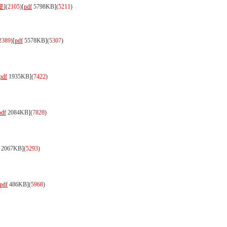
要
](
2105
)
[
pdf
5798KB]
(
5211
)
2389
)
[
pdf
5578KB]
(
5307
)
pdf
1935KB]
(
7422
)
pdf
2084KB]
(
7828
)
2067KB]
(
5293
)
pdf
486KB]
(
5968
)