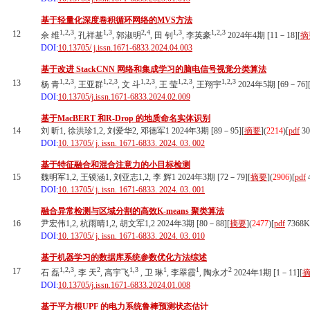
基于轻量化深度卷积循环网络的MVS方法
1,2,3
1,3
2,4
1,3
1,2,3
12
佘 维
, 孔祥基
, 郭淑明
, 田 钊
, 李英豪
2024年4期 [11－18][
摘
DOI:
10.13705/ j.issn.1671-6833.2024.04.003
基于改进 StackCNN 网络和集成学习的脑电信号视觉分类算法
1,2,3
1,2,3
1,2,3
1,2,3
1,2,3
13
杨 青
, 王亚群
, 文 斗
, 王 莹
, 王翔宇
2024年5期 [69－76]
DOI:
10.13705/j.issn.1671-6833.2024.02.009
基于MacBERT 和R-Drop 的地质命名实体识别
14
刘 昕1, 徐洪珍1,2, 刘爱华2, 邓德军1 2024年3期 [89－95][
摘要
](
2214
)
[
pdf
30
DOI:
10. 13705/ j. issn. 1671-6833. 2024. 03. 002
基于特征融合和混合注意力的小目标检测
15
魏明军1,2, 王镆涵1, 刘亚志1,2, 李 辉1 2024年3期 [72－79][
摘要
](
2906
)
[
pdf
DOI:
10. 13705/ j. issn. 1671-6833. 2024. 03. 001
融合异常检测与区域分割的高效K-means 聚类算法
16
尹宏伟1,2, 杭雨晴1,2, 胡文军1,2 2024年3期 [80－88][
摘要
](
2477
)
[
pdf
7368K
DOI:
10. 13705/ j. issn. 1671-6833. 2024. 03. 010
基于机器学习的数据库系统参数优化方法综述
1,2,3
2
1,3
1
1
2
17
石 磊
, 李 天
, 高宇飞
, 卫 琳
, 李翠霞
, 陶永才
2024年1期 [1－11][
DOI:
10.13705/j.issn.1671-6833.2024.01.008
基于平方根UPF 的电力系统鲁棒预测状态估计