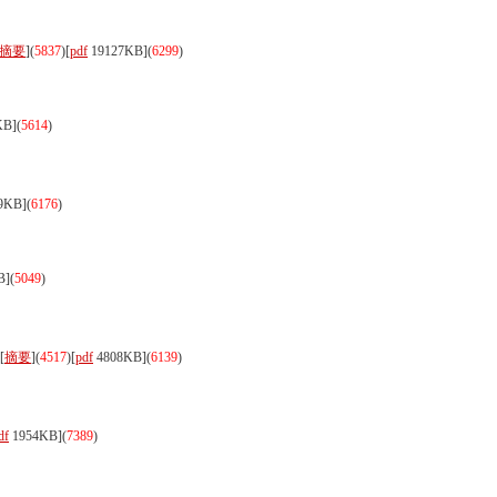
摘要
](
5837
)
[
pdf
19127KB]
(
6299
)
KB]
(
5614
)
9KB]
(
6176
)
B]
(
5049
)
[
摘要
](
4517
)
[
pdf
4808KB]
(
6139
)
df
1954KB]
(
7389
)