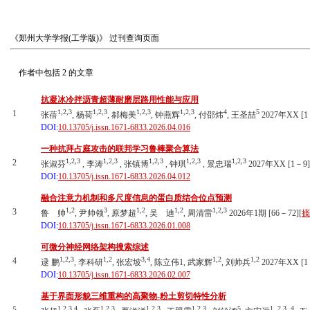
《郑州大学学报(工学版)》
过刊查询页面
作者中包括
2
的文章
抗凝冰冷拌沥青超薄耐磨层路用性能与应用
1,2,3
1,2,3
1,2,3
1,2,3
4
5
1
张蓓
, 杨荷
, 郝梅美
, 钟燕辉
, 付邵炜
, 王圣喆
2027年XX [1
DOI:
10.13705/j.issn.1671-6833.2026.04.016
一种抗拜占庭攻击的联邦学习鲁棒聚合算法
1,2,3
1,2,3
1,2,3
1,2,3
1,2,3
2
张淑芬
, 李涛
, 张镇博
, 钟琪
, 景忠瑞
2027年XX [1－9]
DOI:
10.13705/j.issn.1671-6833.2026.04.012
融合注意力机制和多尺度信息的蛋白质结合位点预测
1,2
3
1,2
1,2
1,2,3
3
鲁 帅
, 尹帅领
, 原梦超
, 吴 迪
, 周清雷
2026年1期 [66－72][
摘
DOI:
10.13705/j.issn.1671-6833.2026.01.008
可微分神经网络架构搜索综述
1,2,3
1,2
3,4
1,2
1,2
4
逯 鹏
, 李科研
, 张宏坡
, 陈立伟1, 武家辉
, 刘帅兵
2027年XX [1
DOI:
10.13705/j.issn.1671-6833.2026.02.007
基于界面形貌三维重构的高聚物-粉土剪切特性分析
1,2,3,4
1,2,3
1,2,3
1,2,3
5
1 ,2,3, 4