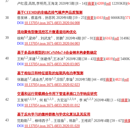
37
卢红霞,高凯,李明亮,王海龙 2020年5期 [8－14][
摘要
](
4209
)
[
pdf
12293KB]
(
6
基于CEEMD的非稳态排气噪声声品质预测
38
曾发林，蔡嘉伟，孙苏民 2020年6期 [19－25][
摘要
](
4163
)
[
pdf
6666KB]
(
57
DOI:
10.13705/j.issn.1671-6833.2020.04.008
流动聚焦型微流控芯片微通道结构优化
1,2
2
1
1
39
徐刚
,梁帅
，刘武发
，郑鹏
2020年4期 [87－91][
摘要
](
6163
)
[
pdf
3149K
DOI:
10.13705/j.issn.1671-6833.2020.04.003
基于多晶体模型的18CrNiMo7-6合金钢本构参数确定
1,2
1,2
3
3
40
王刚
,宋建
,张建伟
,王冰冰
2020年2期 [38－43][
摘要
](
4819
)
[
pdf
5480K
DOI:
10.13705/j.issn.1671-6833.2020.03.005
基于相似日和特征提取的短期风电功率预测
1,2
1
1,2
1
1
41
张颖超
,成金杰
,邓华
,宗阳
,章璇
2020年5期 [44－49][
摘要
](
4821
)
[
pdf
DOI:
10.13705/j.issn.1671-6833.2020.02.023
交通和运行荷载耦合作用下管道承插口力学响应研究
1,2,3,4
1,2,3
1,2,3,4
1,2,3
42
王复明
，何 航
，方宏远
，李 斌
2020年4期 [1－6][
摘要
]
DOI:
10.13705/j.issn.1671-6833.2020.01.012
基于反向学习的微种群教与学优化算法及其应用
1,2
1
1
3
1
43
范勤勤
，柳缔西子
，王筱薇
，韩新
，王维莉
2020年4期 [59－67][
摘
DOI:
10.13705/j.issn.1671-6833.2020.01.020