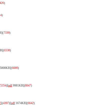
420
)
14
)
B]
(
7339
)
B]
(
6538
)
5008KB]
(
6089
)
(
5354
)
[
pdf
9981KB]
(
8047
)
要
](
4397
)
[
pdf
1674KB]
(
6642
)