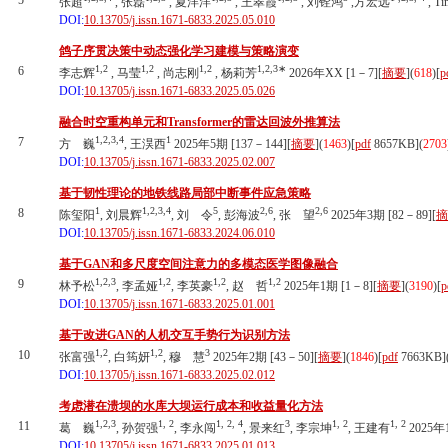
5
张超
, 张磊
, 夏洋洋
, 王翠霞
, 刘铨鸿
,方宏远
, Ti
DOI:
10.13705/j.issn.1671-6833.2025.05.010
鸽子序贯决策中动态强化学习建模与策略演变
1,2
1,2
1,2
1,2,3∗
6
李志辉
, 马莹
, 尚志刚
, 杨莉芳
2026年XX [1－7][
摘要
](
618
)
[
p
DOI:
10.13705/j.issn.1671-6833.2025.05.026
融合时空重构单元和Transformer的雷达回波外推算法
1,2,3,4
1
7
方 巍
, 王淏西
2025年5期 [137－144][
摘要
](
1463
)
[
pdf
8657KB]
(
2703
DOI:
10.13705/j.issn.1671-6833.2025.02.007
基于韧性理论的地铁线路局部中断事件应急策略
1
1,2,3,4
5
2,6
2,6
8
陈玺阳
, 刘晨辉
, 刘 令
, 彭海波
, 张 望
2025年3期 [82－89][
摘
DOI:
10.13705/j.issn.1671-6833.2024.06.010
基于GAN和多尺度空间注意力的多模态医学图像融合
1,2,3
1,2
1,2
1,2
9
林予松
, 李孟娅
, 李英豪
, 赵 哲
2025年1期 [1－8][
摘要
](
3190
)
[
p
DOI:
10.13705/j.issn.1671-6833.2025.01.001
基于改进GAN的人机交互手势行为识别方法
1,2
1,2
3
10
张富强
, 白筠妍
, 穆 慧
2025年2期 [43－50][
摘要
](
1846
)
[
pdf
7663KB]
DOI:
10.13705/j.issn.1671-6833.2025.02.012
考虑潜在溃坝的水库大坝运行成本和收益量化方法
1,2,3
1, 2
1, 2, 4
3
1, 2
1, 2
11
葛 巍
, 孙贺强
, 李永闯
, 景来红
, 李宗坤
, 王建有
2025年1
DOI:
10.13705/j.issn.1671-6833.2025.01.013