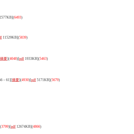
2577KB]
(
6493
)
df
11529KB]
(
5839
)
摘要
](
4048
)
[
pdf
1933KB]
(
5463
)
6－61][
摘要
](
4930
)
[
pdf
5171KB]
(
5679
)
(
3799
)
[
pdf
12674KB]
(
4866
)