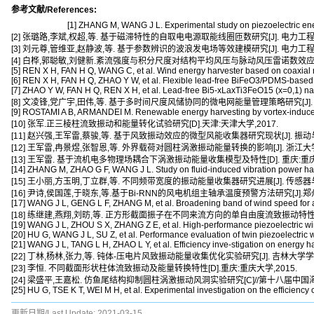
参考文献/References:
[1] ZHANG M, WANG J L. Experimental study on piezoelectric ene
[2] 张璐路,李斌,权超,等. 基于磁滞特性的自取电电源取能线圈匝数研究[J]. 电力工程技术, 20
[3] 刘元尊,管维亚,赵静波,等. 基于参数辨识的波浪发电场等效建模研究[J]. 电力工程技术, 20
[4] 白桦,郭聪敏,刘健新.紊流强度与积分尺度对结构平均风压与脉动风压雷诺数效应影响研究[J
[5] REN X H, FAN H Q, WANG C, et al. Wind energy harvester based on coaxial rot
[6] REN X H, FAN H Q, ZHAO Y W, et al. Flexible lead-free BiFeO3/PDMS-based n
[7] ZHAO Y W, FAN H Q, REN X H, et al. Lead-free Bi5-xLaxTi3FeO15 (x=0,1) nan
[8] 文凌锋,党广宇,田伟,等. 基于多时间尺度风储协同的微电网能量管理策略研究[J]. 电力工程技
[9] ROSTAMI A B, ARMANDEI M. Renewable energy harvesting by vortex-induced
[10] 张军.正三棱柱流致振动和能量转化试验研究[D].天津:天津大学,2017.
[11] 赵兴强,王军雷,蔡骏,等. 基于风致振动效应的微型风能收集器研究现状[J]. 振动与冲击,2
[12] 王军雷,冉景煜,张智恩,等. 外界载荷对圆柱涡激振动能量转换的影响[J]. 浙江大学学报(工学
[13] 王军雷. 基于流机电多物理场耦合下涡激振动能量收集模型及特性[D]. 重庆:重庆大
[14] ZHANG M, ZHAO G F, WANG J L. Study on fluid-induced vibration power harv
[15] 王小丽,方玉明,丁立群,等. 不同频带宽度的振动能量收集器研究进展[J]. 传感器与微系统,
[16] 尹诗,侯国莲,于晓东,等.基于Bi-RNN的风电机组主轴承温度预警方法研究[J].郑州大学学
[17] WANG J L, GENG L F, ZHANG M, et al. Broadening band of wind speed for aer
[18] 练继建,燕翔,刘昉,等. 正方形截面振子在不同来流方向的单自由度流致振动特性研究[J]. 
[19] WANG J L, ZHOU S X, ZHANG Z E, et al. High-performance piezoelectric w
[20] HU G, WANG J L, SU Z, et al. Performance evaluation of twin piezoelectric 
[21] WANG J L, TANG L H, ZHAO L Y, et al. Efficiency inve-stigation on energy h
[22] 丁林,杨林,张力,等. 钝体-压电片风致振动能量收集优化实验研究[J]. 吉林大学学报(工学版
[23] 李恒. 不同截面形状柱体流致振动及能量转换特性[D].重庆:重庆大学,2015.
[24] 梁盛平,王嘉松. 仿鱼尾结构抑制圆柱涡激振动风洞实验研究[C]//第十八届中国
[25] HU G, TSE K T, WEI M H, et al. Experimental investigation on the efficiency
更新日期/Last Update:
2021-03-15