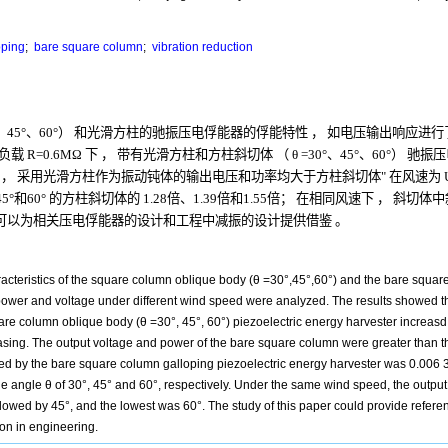
oping
;
bare square column
;
vibration reduction
、
45°
、
60°
）
和光滑方柱的驰振压电俘能器的俘能特性
，
如电压输出响应进行
负载
R=0.6MΩ
下
，
带有光滑方柱和方柱斜切体
（
θ
=30°
、
45°
、
60°
）
驰振压
，
采用光滑方柱作为振动钝体的输出电压和功率均大于方柱斜切体
"
在风速为
45°
和
60°
的方柱斜切体的
1.28
倍、
1.39
倍和
1.55
倍；
在相同风速下
，
斜切体中
可以为相关压电俘能器的设计和工程中减振的设计提供借鉴
。
aracteristics of the square column oblique body (θ =30°,45°,60°) and the bare squar
t power and voltage under different wind speed were analyzed. The results showed t
re column oblique body (θ =30°, 45°, 60°) piezoelectric energy harvester increasd 
easing. The output voltage and power of the bare square column were greater than t
d by the bare square column galloping piezoelectric energy harvester was 0.006 
ue angle θ of 30°, 45° and 60°, respectively. Under the same wind speed, the outpu
llowed by 45°, and the lowest was 60°. The study of this paper could provide referen
ion in engineering.