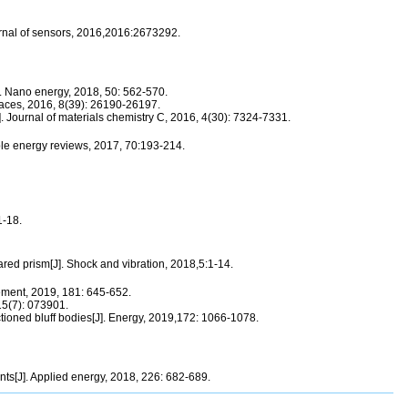
urnal of sensors, 2016,2016:2673292.
]. Nano energy, 2018, 50: 562-570.
faces, 2016, 8(39): 26190-26197.
 Journal of materials chemistry C, 2016, 4(30): 7324-7331.
le energy reviews, 2017, 70:193-214.
1-18.
red prism[J]. Shock and vibration, 2018,5:1-14.
ement, 2019, 181: 645-652.
15(7): 073901.
ctioned bluff bodies[J]. Energy, 2019,172: 1066-1078.
ents[J]. Applied energy, 2018, 226: 682-689.