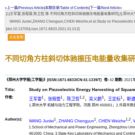
«上一篇/Previous Article
|
本期目录/Table of Contents
|
下一篇/Next Article»
[1]王军雷,张程雲,陈卫哲,等.不同切角方柱斜切体驰振压电能量收集研究[J].郑州大学学报(工学版),2021
WANG Junlei,ZHANG Chengyun,CHEN Weizhe,et al.Study on Piezoelectric Energ
[doi:10.13705/j.issn.1671-6833.2021.01.013]
点击复制
不同切角方柱斜切体驰振压电能量收集研
《郑州大学学报(工学版)》
[ISSN:
1671-6833
/CN:
41-1339/T
]
卷:
42
期数:
2021
Title:
Study on Piezoelectric Energy Harvesting of Squar
作者:
1
1
1,2
3
1
王军雷
，
张程雲
，
陈卫哲
，
吴义鹏
，
王定标
，
靳
1.郑州大学 机械与动力工程学院，河南 郑州 450001；2.许昌市
Author(s):
1
1
1,2
WANG Junlei
,
ZHANG Chengyun
,
CHEN Weizhe
,
1.School of Mechanical and Power Engineering, Zhengzhou Unive
461000, China; 3.State Key Laboratory of Mechanics and Control 