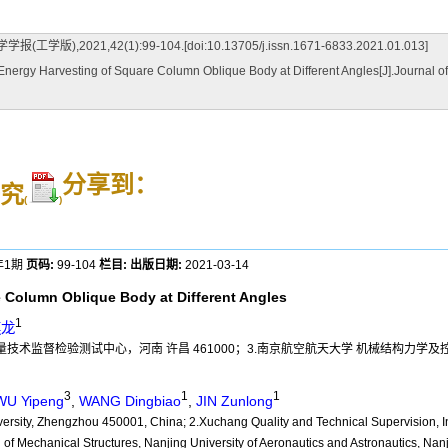
,42(1):99-104.[doi:10.13705/j.issn.1671-6833.2021.01.013]
y Harvesting of Square Column Oblique Body at Different Angles[J].Journal of 
分享到：
究
(
)
年1期
页码:
99-104
栏目:
出版日期:
2021-03-14
e Column Oblique Body at Different Angles
1
遵龙
质量技术监督检验测试中心，河南 许昌 461000；3.南京航空航天大学 机械结构力学及控
3
1
1
WU Yipeng
,
WANG Dingbiao
,
JIN Zunlong
rsity, Zhengzhou 450001, China; 2.Xuchang Quality and Technical Supervision, I
of Mechanical Structures, Nanjing University of Aeronautics and Astronautics, Na