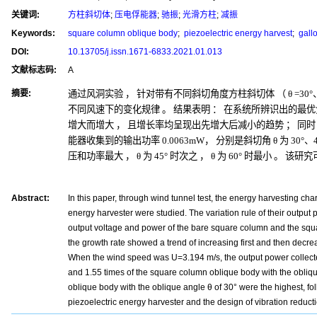
关键词:
方柱斜切体
;
压电俘能器
;
驰振
;
光滑方柱
;
减振
Keywords:
square column oblique body
;
piezoelectric energy harvest
;
gall
DOI:
10.13705/j.issn.1671-6833.2021.01.013
文献标志码:
A
摘要:
通过风洞实验
，
针对带有不同斜切角度方柱斜切体
（
θ
=30°
不同风速下的变化规律
。
结果表明
：
在系统所辨识出的最优
增大而增大
，
且增长率均呈现出先增大后减小的趋势
；
同时
能器收集到的输出功率
0.0063mW
，
分别是斜切角
θ
为
30°
、
压和功率最大
，
θ
为
45°
时次之
，
θ
为
60°
时最小
。
该研究
Abstract:
In this paper, through wind tunnel test, the energy harvesting ch
energy harvester were studied. The variation rule of their outpu
output voltage and power of the bare square column and the squa
the growth rate showed a trend of increasing first and then decr
When the wind speed was U=3.194 m/s, the output power collecte
and 1.55 times of the square column oblique body with the obliq
oblique body with the oblique angle θ of 30° were the highest, fo
piezoelectric energy harvester and the design of vibration reduct