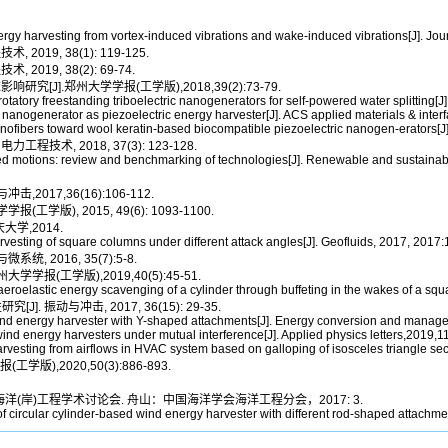
rgy harvesting from vortex-induced vibrations and wake-induced vibrations[J]. Jo
19, 38(1): 119-125.
19, 38(2): 69-74.
].郑州大学学报(工学版),2018,39(2):73-79.
atory freestanding triboelectric nanogenerators for self-powered water splitting[J
anogenerator as piezoelectric energy harvester[J]. ACS applied materials & inter
ofibers toward wool keratin-based biocompatible piezoelectric nanogen-erators[J].
术, 2018, 37(3): 123-128.
 motions: review and benchmarking of technologies[J]. Renewable and sustainab
017,36(16):106-112.
版), 2015, 49(6): 1093-1100.
学,2014.
esting of square columns under different attack angles[J]. Geofluids, 2017, 2017:
 2016, 35(7):5-8.
报(工学版),2019,40(5):45-51.
oelastic energy scavenging of a cylinder through buffeting in the wakes of a squa
振动与冲击, 2017, 36(15): 29-35.
ind energy harvester with Y-shaped attachments[J]. Energy conversion and manag
wind energy harvesters under mutual interference[J]. Applied physics letters,2019,1
arvesting from airflows in HVAC system based on galloping of isosceles triangle se
),2020,50(3):886-893.
海洋(岸)工程学术讨论会. 舟山：中国海洋学会海洋工程分会，2017: 3.
 of circular cylinder-based wind energy harvester with different rod-shaped attachm