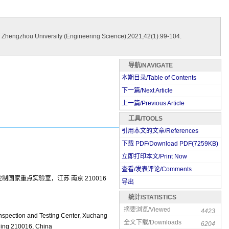
Zhengzhou University (Engineering Science),2021,42(1):99-104.
导航/NAVIGATE
本期目录/Table of Contents
下一篇/Next Article
上一篇/Previous Article
工具/TOOLS
引用本文的文章/References
下载 PDF/Download PDF(
7259
KB)
立即打印本文/Print Now
查看/发表评论/Comments
制国家重点实验室，江苏 南京 210016
导出
统计/STATISTICS
摘要浏览/Viewed
4423
nspection and Testing Center, Xuchang
全文下载/Downloads
6204
njing 210016, China