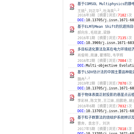
基于COMSOL Multiphysic
1
1
1,2
王兢
,刘正华
,杜海英
2016年3期
[摘要]浏览(
7182
)次
DOI:
10.13705/j.issn.1671-68
基于ELM与Mean Shift的抗遮
郝向东,毛晓波,梁静
2016年1期
[摘要]浏览(
7135
)次
DOI:
10.3969/j.issn.1671-683
多目标进化算法及其在电力环境经
肖俊明.周谦,瞿博阳,韦学辉
2016年2期
[摘要]浏览(
7084
)次
DOI:
Multi-objective Evoluti
基于LSDV估计法的中国主要品种
1,2
魏冉
2019年2期
[摘要]浏览(
7070
)次
DOI:
10.13705/j.issn.1671-68
基于物体表面正射投影的悬崖点云
李彩林,陈文贺,王江妹,田鹏艳,姚
2016年6期
[摘要]浏览(
7032
)次
DOI:
10.13705/j.issn.1671-68
基于粒子群算法的烧结炉系统辨识
曹奔，袁忠于，刘洪
2017年5期
[摘要]浏览(
7018
)次
DOI:
10.13705/j.issn.1671-68