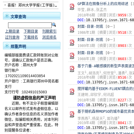
GP算法在图像分析上的应用综述
[
喜报！郑州大学学报(工学版)...
毕莹,薛冰,张孟杰
2018年6期
[摘要]浏览(
9959
)次
文章查询
DOI:
10.13705/j.issn.1671-68
封面-目录-封底
[0－]
上期目录
下期目录
刊期索引
1986年1期
[摘要]浏览(
9518
)次
过刊查询
下载排名
浏览排名
封面-目录-封底
[0－]
1989年3期
[摘要]浏览(
8903
)次
郑重声明
封面-目录-封底
[0－]
编辑部版面费请汇款转账到对公账
1988年1期
[摘要]浏览(
8603
)次
号，请确认汇款账户是否正确。
开户名称
:
郑州大学
基于穴番-A敏感膜的新型声表面
银行账户
1
1
1
2
王文
,胡浩亮
,何世堂
,潘勇
,张
:1702021109014403854
2016年6期
[摘要]浏览(
8516
)次
开户银行
:
工商银行郑州中苑名都
DOI:
10.13705/j.issn.1671-68
支行
搅拌罐内基于EDEM-FLUENT耦
支行行号
:102491015083
王建明,邱钦宇,何讯超
谨防虚假信息的严正声明
2018年5期
[摘要]浏览(
8227
)次
近期，有不法分子假冒编辑部
DOI:
10.13705/j.issn.1671-68
名义以邮件形式发布虚假信息，以
基于随机森林MOPSO的城市最优
确认作者身份信息的名义添加作者
1
2
3
李燕燕
,杨昊天
,曾玙璠
微信，拟骗取相关费用，对本刊利
2019年4期
[摘要]浏览(
8041
)次
益和声誉造成严重侵害。在此，特
DOI:
10.13705/j.issn.1671-68
别提醒各位读者：