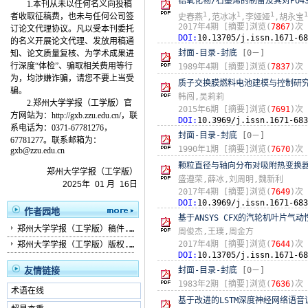
锆氧化物/石墨烯的制备及其对PO4
1.本刊从未以任何名义向投稿
1
1
1
1
者收取征稿费，也未与任何公司签
史春燕
,范冰冰
,李娅娅
,胡永宝
2017年4期
[摘要]浏览(
7867
)次
订论文代理协议。凡以受本刊委托
DOI:
10.13705/j.issn.1671-68
的名义开展论文代理、发放用稿通
封面-目录-封底
[0－]
知、论文质量复核、为学术成果进
行深度“体检”、骗取相关费用等行
1989年4期
[摘要]浏览(
7837
)次
为，均涉嫌诈骗，请您不要上当受
质子交换膜燃料电池建模与控制研
骗。
韩闯,吴莉莉
2.
郑州大学学报（工学版）
官
2015年6期
[摘要]浏览(
7691
)次
方网站为：
http://gxb.zzu.edu.cn/，联
DOI:
10.3969/j.issn.1671-683
系电话为：0371-67781276，
封面-目录-封底
[0－]
67781277。联系邮箱为：
1990年1期
[摘要]浏览(
7670
)次
gxb@zzu.edu.cn
颗粒直径与轴向分布对吸附热变换
郑州大学学报（工学版）
盛遵荣,薛冰,刘周明,魏新利
2025
年
01
月
16
日
2017年4期
[摘要]浏览(
7649
)次
DOI:
10.3969/j.issn.1671-683
作者园地
基于ANSYS CFX的汽轮机叶片
郑州大学学报（工学版）稿件...
周俊杰,王璞,周金方
2017年4期
[摘要]浏览(
7644
)次
郑州大学学报（工学版）版权...
DOI:
10.13705/j.issn.1671-68
友情链接
封面-目录-封底
[0－]
1983年2期
[摘要]浏览(
7636
)次
术语在线
基于改进的LSTM深度神经网络语