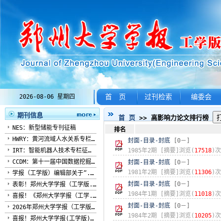
首 页
过刊检索
编委会
2026-08-06 星期四
期刊信息
首 页
>> 高影响力论文排行榜
NES：新型储能专刊征稿
排名
HWRY：黄河流域人水关系专栏...
封面-目录-封底
[0－]
IRT：智能机器人技术专栏征稿...
1985年2期
[摘要]浏览(
17518
)次
CCDM：第十一届中国数据挖掘...
封面-目录-封底
[0－]
1981年2期
[摘要]浏览(
11306
)次
学报（工学版）编辑部关于“...
封面-目录-封底
[0－]
表彰！郑州大学学报（工学版...
1984年1期
[摘要]浏览(
11018
)次
喜报！《郑州大学学报（工学...
封面-目录-封底
[0－]
2026年郑州大学学报（工学版...
1984年2期
[摘要]浏览(
10205
)次
喜报！郑州大学学报(工学版)...