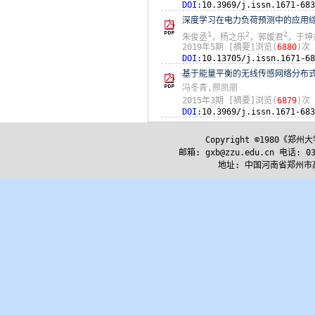
DOI:
10.3969/j.issn.1671-683
深度学习在电力负荷预测中的应用
1
2
2
朱俊丞
，杨之乐
，郭媛君
，于坤
2019年5期
[摘要]浏览(
6880
)次
DOI:
10.13705/j.issn.1671-68
基于能量平衡的无线传感网络分布
冯冬青,邢凯丽
2015年3期
[摘要]浏览(
6879
)次
DOI:
10.3969/j.issn.1671-683
Copyright ©1980《
邮箱: gxb@zzu.edu.cn 电话: 037
地址: 中国河南省郑州市