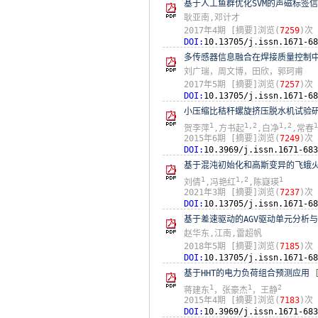
基于人工鱼群优化SVM的声磁标签
耿亚南,邓计才
2017年4期
[摘要]浏览(
7259
)次
DOI:
10.13705/j.issn.1671-68
多传感器信息融合在焊接质量控制
刘广瑞，周文博，田欣，郭珂甫
2017年5期
[摘要]浏览(
7257
)次
DOI:
10.13705/j.issn.1671-68
小压缩比秸秆螺旋挤压脱水机试验
1
1,2
1,2
1
贺李萍
,方书起
,白净
,常春
2015年6期
[摘要]浏览(
7249
)次
DOI:
10.3969/j.issn.1671-683
基于混沌初始化和高斯变异的飞蛾
1
1,2
1
刘倩
,冯艳红
,陈嶷瑛
2021年3期
[摘要]浏览(
7237
)次
DOI:
10.13705/j.issn.1671-68
基于差速驱动的AGV驱动单元分析
赵华东,江南,雷超帆
2018年5期
[摘要]浏览(
7185
)次
DOI:
10.13705/j.issn.1671-68
基于HHT的电力负荷组合预测应用
1
1
2
蒋建东
，张豪杰
，王静
2015年4期
[摘要]浏览(
7183
)次
DOI:
10.3969/j.issn.1671-683