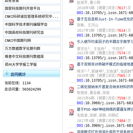
超星查重
赵淑芳,董小雨
2018年5期
[摘要]浏览(
7617
)次
国家科技期刊开放平台
DOI:
10.13705/j.issn.1671-68
CNKI科研诚信管理系统研究中...
基于互信息和Just-In-Time
中国科学技术期刊编辑学会
张衡，王河山
2017年5期
[摘要]浏览(
7614
)次
中国高校科技期刊研究会
DOI:
10.13705/j.issn.1671-68
CNKI中国期刊网
引入细节约束因子的半耦合字典学
1
2
3
万方数据数字化期刊群
黄宇达
, 王迤冉
, 牛四杰
2021年3期
[摘要]浏览(
7574
)次
维普中文科技期刊数据库
DOI:
10.13705/j.issn.1671-68
基于双侧非对称破坏模式的临坡地
郑州大学学报工学版
1,2
1
2
3
蒋洋
,郭建坤
,王晓谋
,侯超群
访问统计
2019年3期
[摘要]浏览(
7565
)次
DOI:
10.13705/j.issn.1671-68
当前在线：1134
二硫化钼纳米片基复合纳米材料的
总访问量：565024299
陈德良,董会娜,张锐
2015年6期
[摘要]浏览(
7558
)次
DOI:
10.3969/j.issn.1671-683
基于PSO-RBF神经网络的雾霾车
毛晓波,张群,梁静,刘艳红
2017年4期
[摘要]浏览(
7484
)次
DOI:
10.3969/j.issn.1671-683
非接触式红外测温灶具防干烧系统