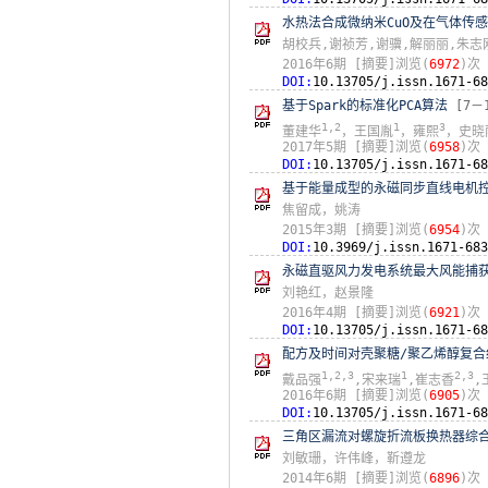
水热法合成微纳米CuO及在气体传
胡校兵,谢祯芳,谢骥,解丽丽,朱志
2016年6期
[摘要]浏览(
6972
)次
DOI:
10.13705/j.issn.1671-68
基于Spark的标准化PCA算法
[7－
1,2
1
3
董建华
，王国胤
，雍熙
，史晓
2017年5期
[摘要]浏览(
6958
)次
DOI:
10.13705/j.issn.1671-68
基于能量成型的永磁同步直线电机
焦留成，姚涛
2015年3期
[摘要]浏览(
6954
)次
DOI:
10.3969/j.issn.1671-683
永磁直驱风力发电系统最大风能捕
刘艳红，赵景隆
2016年4期
[摘要]浏览(
6921
)次
DOI:
10.13705/j.issn.1671-68
配方及时间对壳聚糖/聚乙烯醇复
1,2,3
1
2,3
戴品强
,宋来瑞
,崔志香
,
2016年6期
[摘要]浏览(
6905
)次
DOI:
10.13705/j.issn.1671-68
三角区漏流对螺旋折流板换热器综
刘敏珊，许伟峰，靳遵龙
2014年6期
[摘要]浏览(
6896
)次