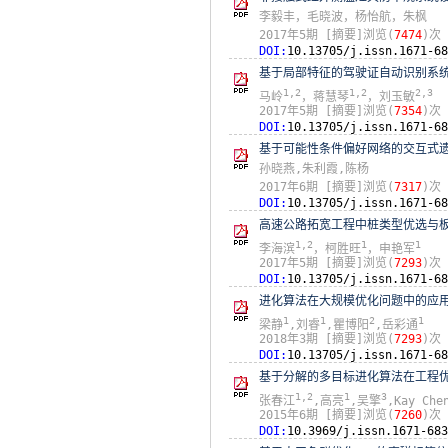
李毅丰，毛晓波，杨怡航，朱枫
2017年5期
[摘要]浏览(
7474
)次
DOI:
10.13705/j.issn.1671-68
基于局部特征的驾驶证自动识别系
1,2
1,2
2,3
马岭
，蒋慧琴
，刘玉敏
2017年5期
[摘要]浏览(
7354
)次
DOI:
10.13705/j.issn.1671-68
基于可能性条件偏好网络的交互式
孙晓燕,朱利霞,陈杨
2017年6期
[摘要]浏览(
7317
)次
DOI:
10.13705/j.issn.1671-68
高速公路拓宽工程中桩类型优选与
1,2
1
1
李海滨
，柯胜旺
，申艳军
2017年5期
[摘要]浏览(
7293
)次
DOI:
10.13705/j.issn.1671-68
进化算法在大规模优化问题中的应
1
1
2
1
梁静
,刘睿
,瞿博阳
,岳彩通
2018年3期
[摘要]浏览(
7293
)次
DOI:
10.13705/j.issn.1671-68
基于分解的多目标进化算法在工程
1,2
1
3
张春江
,高亮
,吴擎
,Kay Che
2015年6期
[摘要]浏览(
7260
)次
DOI:
10.3969/j.issn.1671-683