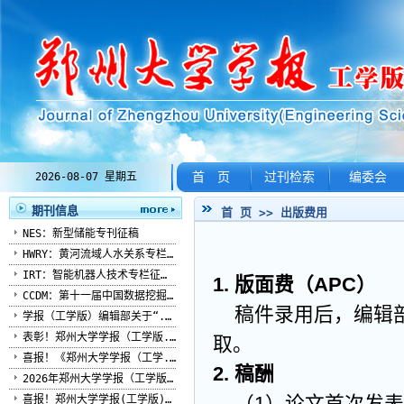
首 页
过刊检索
编委会
2026-08-07 星期五
期刊信息
首 页
>> 出版费用
NES：新型储能专刊征稿
HWRY：黄河流域人水关系专栏...
IRT：智能机器人技术专栏征稿...
1.
版面费（APC）
CCDM：第十一届中国数据挖掘...
稿件录用后，编辑
学报（工学版）编辑部关于“...
表彰！郑州大学学报（工学版...
取。
喜报！《郑州大学学报（工学...
2. 稿
酬
2026年郑州大学学报（工学版...
（
1）论文首次发
喜报！郑州大学学报(工学版)...