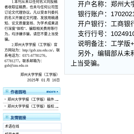
1.本刊从未以任何名义向投稿
开户名称：郑州大
者收取征稿费，也未与任何公司签
银行账户：17020211
订论文代理协议。凡以受本刊委托
的名义开展论文代理、发放用稿通
开户银行：工商银
知、论文质量复核、为学术成果进
行深度“体检”、骗取相关费用等行
支行行号：1024910
为，均涉嫌诈骗，请您不要上当受
骗。
说明备注：工学版
2.
郑州大学学报（工学版）
官
方网站为：
http://gxb.zzu.edu.cn/，联
另外，编辑部从未和任
系电话为：0371-67781276，
67781277。联系邮箱为：
上当受骗。
gxb@zzu.edu.cn
郑州大学学报（工学版）
2025
年
01
月
16
日
作者园地
郑州大学学报（工学版）稿件...
郑州大学学报（工学版）版权...
友情链接
术语在线