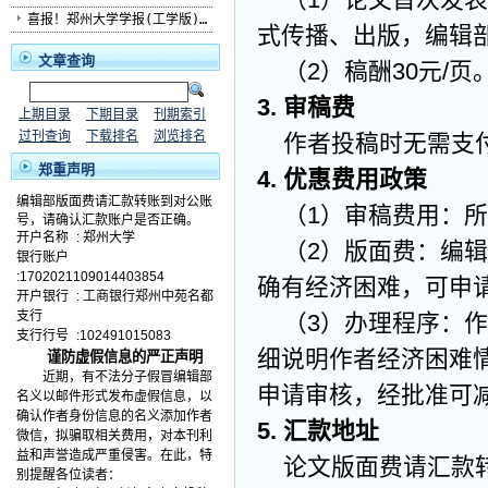
喜报！郑州大学学报(工学版)...
式传播、出版，编辑
文章查询
（
2）稿酬
30
元/页
3.
审稿费
上期目录
下期目录
刊期索引
过刊查询
下载排名
浏览排名
作者投稿时无需支
郑重声明
4.
优惠费用政策
编辑部版面费请汇款转账到对公账
（1）
审稿费用：所
号，请确认汇款账户是否正确。
开户名称
:
郑州大学
（2）
版面费：编辑
银行账户
:1702021109014403854
确有经济困难，可申
开户银行
:
工商银行郑州中苑名都
支行
（3）
办理程序：作
支行行号
:102491015083
细说明作者经济困难
谨防虚假信息的严正声明
近期，有不法分子假冒编辑部
申请
审核
，经批准可
名义以邮件形式发布虚假信息，以
确认作者身份信息的名义添加作者
5.
汇款地址
微信，拟骗取相关费用，对本刊利
益和声誉造成严重侵害。在此，特
论文版面费请汇款
别提醒各位读者：