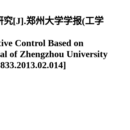
究[J].郑州大学学报(工学
ve Control Based on
al of Zhengzhou University
6833.2013.02.014]