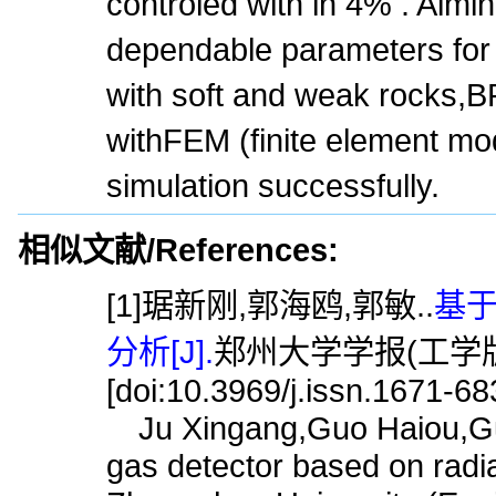
controled with in 4% . Aimi
dependable parameters for 
with soft and weak rocks
withFEM (finite element mo
simulation successfully.
相似文献/References:
[1]琚新刚,郭海鸥,郭敏..
基
分析[J].
郑州大学学报(工学版),2
[doi:10.3969/j.issn.1671-6
Ju Xingang,Guo Haiou,Guo 
gas detector based on radia