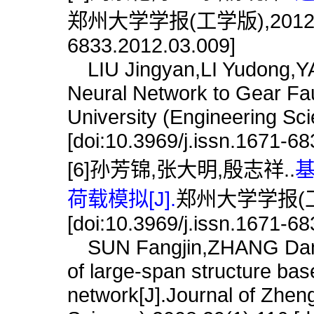
郑州大学学报(工学版),2012,33(3)
6833.2012.03.009]
LIU Jingyan,LI Yudong,YA
Neural Network to Gear Fau
University (Engineering Sc
[doi:10.3969/j.issn.1671-6
[6]孙芳锦,张大明,殷志祥..
荷载模拟[J].
郑州大学学报(工学版
[doi:10.3969/j.issn.1671-6
SUN Fangjin,ZHANG Daming
of large-span structure ba
network[J].Journal of Zhen