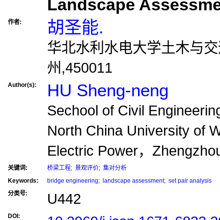
Landscape Assessme
胡圣能.
作者:
华北水利水电大学土木与交
州,450011
HU Sheng-neng
Author(s):
Sechool of Civil Engineer
North China University of
Electric Power，Zhengzh
关键词:
桥梁工程
;
景观评价
;
集对分析
Keywords:
bridge engineering
;
landscape assessment
;
set pair analysis
分类号:
U442
DOI: