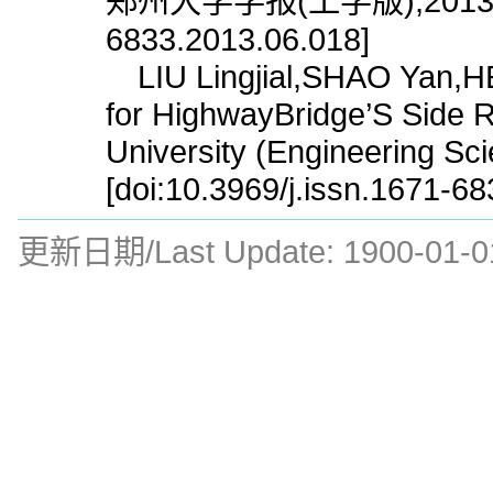
郑州大学学报(工学版),2013,34(6)
6833.2013.06.018]
LIU Lingjial,SHAO Yan,HE
for HighwayBridge’S Side R
University (Engineering Sc
[doi:10.3969/j.issn.1671-6
更新日期/Last Update:
1900-01-0