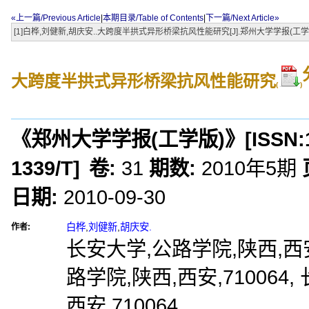
«上一篇/Previous Article
|
本期目录/Table of Contents
|
下一篇/Next Article»
[1]白桦,刘健新,胡庆安..大跨度半拱式异形桥梁抗风性能研究[J].郑州大学学报(工学版),2010,31(5):
大跨度半拱式异形桥梁抗风性能研究
(
)
《郑州大学学报(工学版)》
[ISSN:
1339/T
]
卷:
31
期数:
2010年5期
日期:
2010-09-30
白桦
,
刘健新
,
胡庆安.
作者:
长安大学,公路学院,陕西,西安,
路学院,陕西,西安,710064
西安,710064