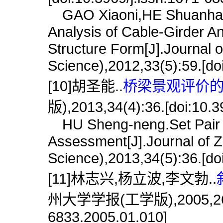
GAO Xiaoni,HE Shuanhai,
Analysis of Cable-Girder 
Structure Form[J].Journal 
Science),2012,33(5):59.[do
[10]胡圣能..
桥梁景观评价的集
版),2013,34(4):36.[doi:10.3
HU Sheng-neng.Set Pair A
Assessment[J].Journal of Z
Science),2013,34(5):36.[do
[11]林志兴,杨立波,李文勃..
州大学学报(工学版),2005,26(1):3
6833.2005.01.010]