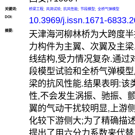
关键词:
桥梁工程
;
风洞试验
;
抗风性能
;
节段模型
;
全桥气弹模型
DOI:
10.3969/j.issn.1671-6833.
摘要:
天津海河柳林桥为大跨度半
力构件为主翼、次翼及主梁
线结构,受力情况复杂.通
段模型试验和全桥气弹模型
梁的抗风性能.结果表明:
性,不会发生涡振、驰振、
翼的气动干扰较明显,上游
化较下游侧大;为了精确描
提出了用六分力系数来代替