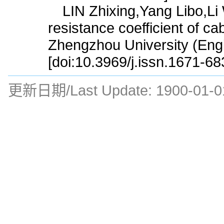
LIN Zhixing,Yang Libo,Li 
resistance coefficient of ca
Zhengzhou University (Engi
[doi:10.3969/j.issn.1671-6
更新日期/Last Update:
1900-01-0