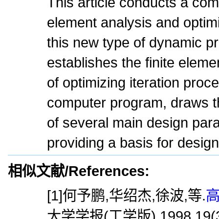
This article conducts a com
element analysis and optimi
this new type of dynamic pr
establishes the finite elem
of optimizing iteration pro
computer program, draws th
of several main design par
providing a basis for desig
相似文献/References:
[1]何予鹏,华绍杰,徐波,等.
高
大学学报(工学版),1998,19(3)