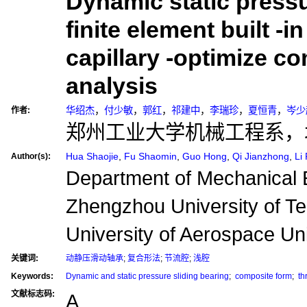
Dynamic static pressu
finite element built -i
capillary -optimize c
analysis
华绍杰
，
付少敏
，
郭红
，
祁建中
，
李瑞珍
，
夏恒青
，
岑少
作者:
郑州工业大学机械工程系，
Hua Shaojie
,
Fu Shaomin
,
Guo Hong
,
Qi Jianzhong
,
Li
Author(s):
Department of Mechanical 
Zhengzhou University of Te
University of Aerospace Uni
关键词:
动静压滑动轴承
;
复合形法
;
节流腔
;
浅腔
Keywords:
Dynamic and static pressure sliding bearing
;
composite form
;
th
文献标志码:
A