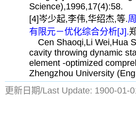
Science),1996,17(4):58.
[4]岑少起,李伟,华绍杰,等.
有限元－优化综合分析[J].
郑
Cen Shaoqi,Li Wei,Hua Sha
cavity throwing dynamic stat
element -optimized compreh
Zhengzhou University (Engi
更新日期/Last Update:
1900-01-0