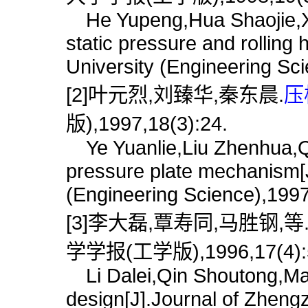
He Yupeng,Hua Shaojie,Xu
static pressure and rolling
University (Engineering Sc
[2]叶元烈,刘臻华,秦东晨.
压
版),1997,18(3):24.
Ye Yuanlie,Liu Zhenhua,Q
pressure plate mechanism[J
(Engineering Science),1997
[3]李大磊,覃寿同,马胜钢,等
学学报(工学版),1996,17(4):
Li Dalei,Qin Shoutong,Ma 
design[J].Journal of Zheng