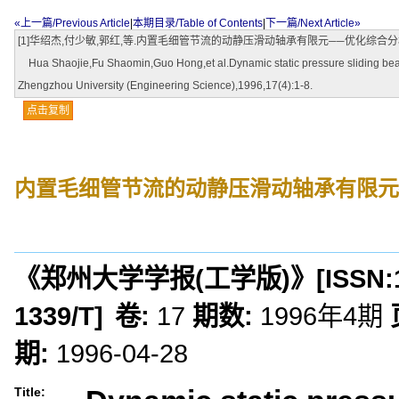
«上一篇/Previous Article
|
本期目录/Table of Contents
|
下一篇/Next Article»
[1]华绍杰,付少敏,郭红,等.内置毛细管节流的动静压滑动轴承有限元──优化综合分析[J].郑
Hua Shaojie,Fu Shaomin,Guo Hong,et al.Dynamic static pressure sliding bearing 
Zhengzhou University (Engineering Science),1996,17(4):1-8.
点击复制
内置毛细管节流的动静压滑动轴承有限元
《郑州大学学报(工学版)》
[ISSN:
1339/T
]
卷:
17
期数:
1996年4期
期:
1996-04-28
Title: