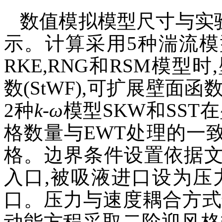
数值模拟模型尺寸与实
示。计算采用5种湍流模
RKE,RNG和RSM模
数(StWF),可扩展壁面函数
2种
k
-
ω
模型SKW和SST
格数量与EWT处理的一致
格。边界条件设置依据文献
入口,被吸液进口设为压
口。压力与速度耦合方式选
动能方程采取二阶迎风格