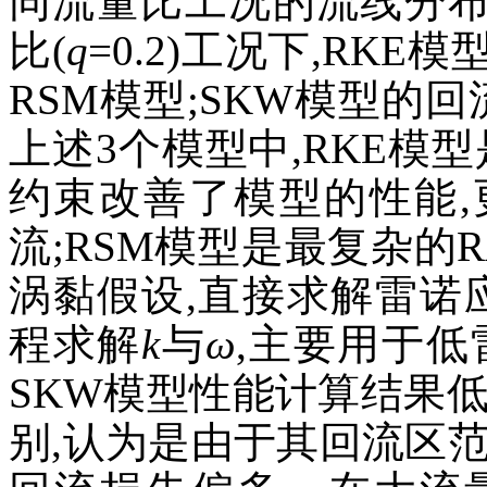
同流量比工况的流线分布。
比(
q
=0.2)工况下,RK
RSM模型;SKW模型的
上述3个模型中,RKE模
约束改善了模型的性能
流;RSM模型是最复杂的
涡黏假设,直接求解雷诺
程求解
k
与
ω
,主要用于
SKW模型性能计算结果
别,认为是由于其回流区