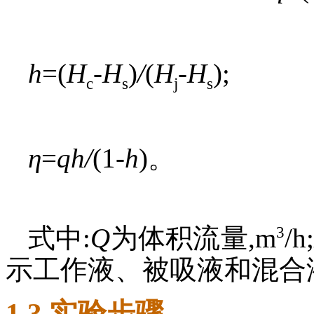
h
=(
H
-
H
)
/
(
H
-
H
);
c
s
j
s
η
=
qh/
(1-
h
)。
3
式中:
Q
为体积流量,m
/h;
示工作液、被吸液和混合
1.3 实验步骤