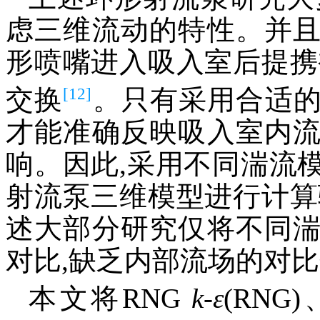
虑三维流动的特性。并
形喷嘴进入吸入室后提携
[12]
交换
。只有采用合适
才能准确反映吸入室内
响。因此,采用不同湍流
射流泵三维模型进行计算
述大部分研究仅将不同
对比,缺乏内部流场的对
本文将RNG
k
-
ε
(RNG)、