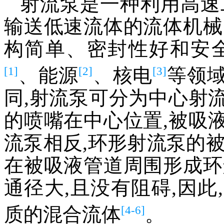
射流泵是一种利用高速
输送低速流体的流体机械
构简单、密封性好和安
[1]
[2]
[3]
、能源
、核电
等领
同,射流泵可分为中心射
的喷嘴在中心位置,被吸
流泵相反,环形射流泵的
在被吸液管道周围形成环
通径大,且没有阻碍,因
[4-6]
质的混合流体
。