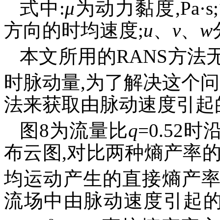
式中:
μ
为动力黏度,Pa·s;
方向的时均速度;
u
、
v
、
w
本文所用的RANS方
时脉动量,为了解决这个问题
法来获取由脉动速度引起
图8为流量比
q
=0.5
布云图,对比两种熵产率
均运动产生的直接熵产率最大
流场中由脉动速度引起的湍