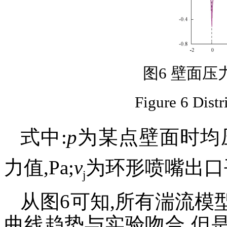
图6 壁面压
Figure 6 Distr
式中:
p
为某点壁面时均压
力值,Pa;
v
为环形喷嘴出口平
j
从图6可知,所有湍流
曲线趋势与实验吻合,但