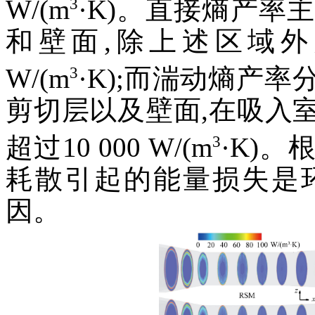
3
W/(m
·K)。直接熵产率
和壁面,除上述区域外
3
W/(m
·K);而湍动熵产
剪切层以及壁面,在吸入
3
超过10 000 W/(m
·K)
耗散引起的能量损失是
因。