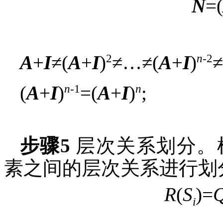
N
=(
2
n
-2
A
+
I
≠(
A
+
I
)
≠…≠(
A
+
I
)
≠
n
-1
n
(
A
+
I
)
=(
A
+
I
)
;
步骤5
层次关系划分。
素之间的层次关系进行划
R
(
S
)=
i