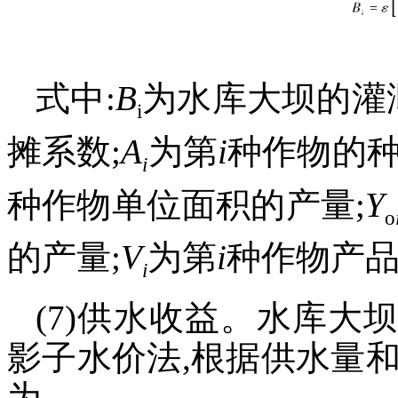
式中:
B
为水库大坝的灌
i
摊系数;
A
为第
i
种作物的种
i
种作物单位面积的产量;
Y
o
的产量;
V
为第
i
种作物产
i
(7)供水收益。水库
影子水价法,根据供水量
为