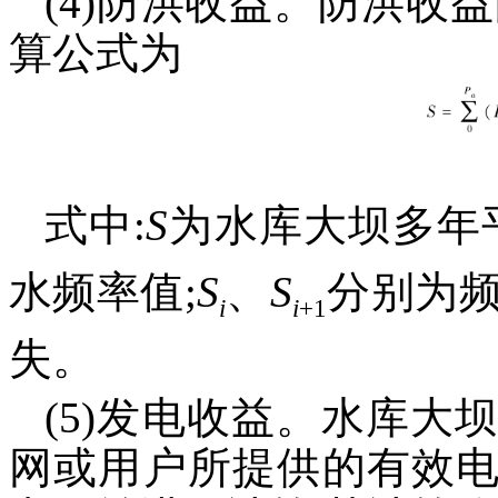
(4)防洪收益。防洪收
算公式为
式中:
S
为水库大坝多年
水频率值;
S
、
S
分别为
i
i
+1
失。
(5)发电收益。水库
网或用户所提供的有效