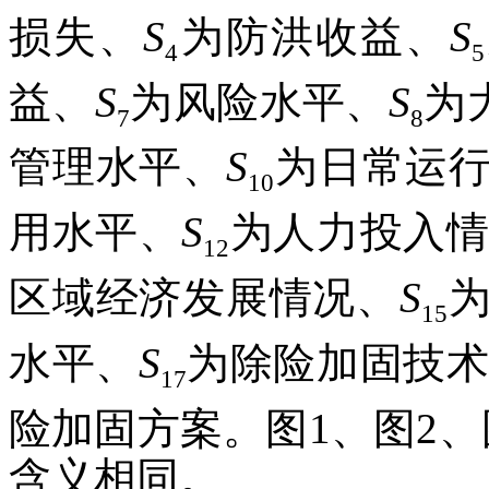
损失、
S
为防洪收益、
S
4
5
益、
S
为风险水平、
S
为
7
8
管理水平、
S
为日常运
10
用水平、
S
为人力投入
12
区域经济发展情况、
S
15
水平、
S
为除险加固技
17
险加固方案。图1、图2、
含义相同。