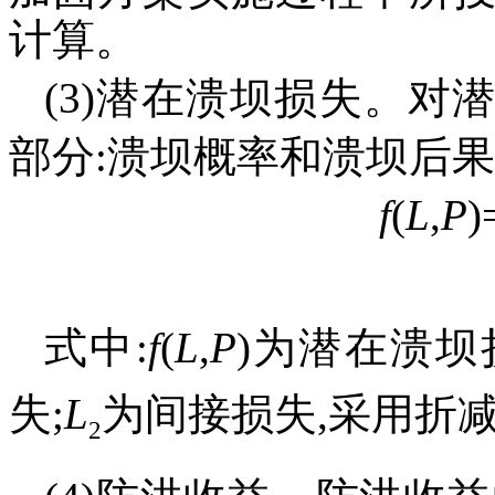
计算。
(3)潜在溃坝损失。
部分:溃坝概率和溃坝后果
f
(
L
,
P
)
式中:
f
(
L
,
P
)为潜在溃坝
失;
L
为间接损失,采用折
2