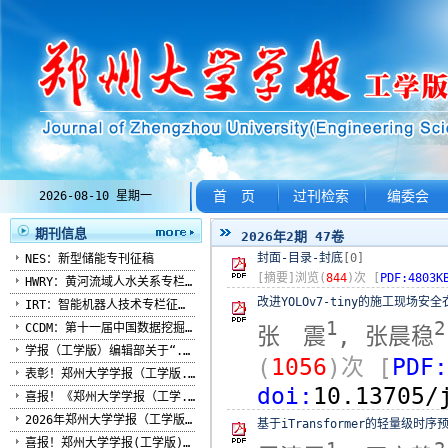
首 页
过刊检索
编委会
2026-08-10 星期一
期刊信息
2026年2期 47卷
封面-目录-封底
[0]
NES：新型储能专刊征稿
[摘要]浏览(
844
)次
[
PDF:4803K
HWRY：黄河流域人水关系专栏...
改进YOLOv7-tiny的施工现场安
IRT：智能机器人技术专栏征稿...
1
2
CCDM：第十一届中国数据挖掘...
张 震
, 张晨稳
学报（工学版）编辑部关于“...
(
1056
)次
[
PDF:
表彰！郑州大学学报（工学版...
doi:
10.13705/
喜报！《郑州大学学报（工学...
2026年郑州大学学报（工学版...
基于iTransformer的轻量级时序
喜报！郑州大学学报(工学版)...