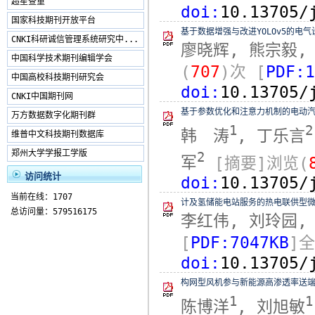
超星查重
doi:
10.13705/
国家科技期刊开放平台
基于数据增强与改进YOLOv5的电
CNKI科研诚信管理系统研究中...
廖晓辉, 熊宗毅,
中国科学技术期刊编辑学会
(
707
)次
[
PDF:1
中国高校科技期刊研究会
doi:
10.13705/
CNKI中国期刊网
基于参数优化和注意力机制的电动
万方数据数字化期刊群
1
2
韩 涛
, 丁乐言
维普中文科技期刊数据库
郑州大学学报工学版
2
军
[摘要]浏览(
访问统计
doi:
10.13705/
当前在线：1707
计及氢储能电站服务的热电联供型
总访问量：579516175
李红伟, 刘玲园,
[
PDF:7047KB
]
doi:
10.13705/
构网型风机参与新能源高渗透率送
1
1
陈博洋
, 刘旭敏