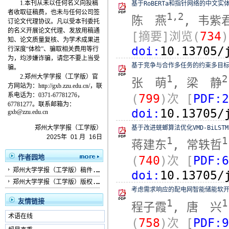
1.本刊从未以任何名义向投稿
基于RoBERTa和指针网络的中文
者收取征稿费，也未与任何公司签
1,2
陈 燕
, 韦紫
订论文代理协议。凡以受本刊委托
的名义开展论文代理、发放用稿通
[摘要]浏览(
734
知、论文质量复核、为学术成果进
doi:
10.13705/
行深度“体检”、骗取相关费用等行
为，均涉嫌诈骗，请您不要上当受
基于竞争与合作多任务的约束多目
骗。
2.
郑州大学学报（工学版）
官
1
2
张 萌
, 梁 静
方网站为：
http://gxb.zzu.edu.cn/，联
系电话为：0371-67781276，
(
799
)次
[
PDF:2
67781277。联系邮箱为：
doi:
10.13705/
gxb@zzu.edu.cn
基于改进蜣螂算法优化VMD-BiLS
郑州大学学报（工学版）
2025
年
01
月
16
日
1
1
蒋建东
, 常轶哲
作者园地
(
740
)次
[
PDF:6
郑州大学学报（工学版）稿件...
doi:
10.13705/
郑州大学学报（工学版）版权...
考虑需求响应的配电网智能储能软
友情链接
1
1
程子霞
, 唐 兴
术语在线
(
758
)次
[
PDF:9