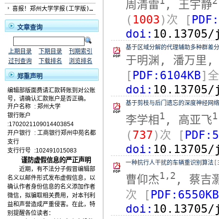
1
2
周清雷
, 王宇静
喜报！郑州大学学报(工学版)...
(
1003
)次
[
PDF:
文章查询
doi:
10.13705/
基于区域分解的代理辅助多种群差
上期目录
下期目录
刊期索引
于明渊, 潘万里,
过刊查询
下载排名
浏览排名
[
PDF:6104KB
]
郑重声明
doi:
10.13705/
编辑部版面费请汇款转账到对公账
号，请确认汇款账户是否正确。
基于剪枝与后门遗忘的深度神经网
开户名称
:
郑州大学
1
1
银行账户
李学相
, 高亚飞
:1702021109014403854
(
737
)次
[
PDF:5
开户银行
:
工商银行郑州中苑名都
支行
doi:
10.13705/
支行行号
:102491015083
谨防虚假信息的严正声明
一种抗行人干扰的车辆重识别算法
[
近期，有不法分子假冒编辑部
1,2
曹仰杰
, 蔡吉
名义以邮件形式发布虚假信息，以
确认作者身份信息的名义添加作者
次
[
PDF:6550KB
微信，拟骗取相关费用，对本刊利
益和声誉造成严重侵害。在此，特
doi:
10.13705/
别提醒各位读者：