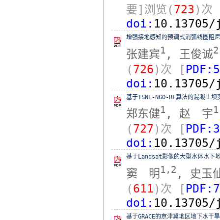
要]浏览(
723
)次
doi:
10.13705/
增强接地感知的预调式消弧线圈阻
1
2
张建宾
, 王俊诚
(
726
)次
[
PDF:5
doi:
10.13705/
基于TSNE-NGO-RF算法的混凝土
1
1
郑东健
, 赵 宇
(
727
)次
[
PDF:3
doi:
10.13705/
基于Landsat影像的大型水体水下
1,2
窦 明
, 史玉
(
611
)次
[
PDF:7
doi:
10.13705/
基于GRACE的京津冀地区地下水干