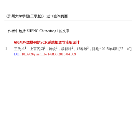
《郑州大学学报(工学版)》
过刊查询页面
作者中包括
ZHENG Chun-xiong1
的文章
600MW燃煤锅炉SCR系统烟道导流板设计
1
1
1
2
3
1
1
王为术
，上官闪闪
，路统
，杨智峰
，郑春雄
，陈刚
2015年4期 [37－40]
DOI:
10.3969/j.issn.1671-6833.2015.04.009