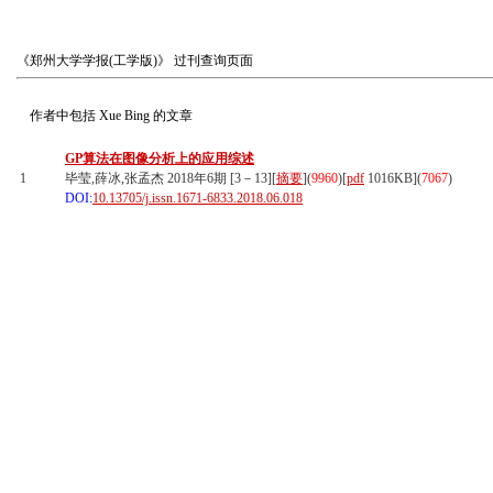
《郑州大学学报(工学版)》
过刊查询页面
作者中包括
Xue Bing
的文章
GP算法在图像分析上的应用综述
1
毕莹,薛冰,张孟杰 2018年6期 [3－13][
摘要
](
9960
)
[
pdf
1016KB]
(
7067
)
DOI:
10.13705/j.issn.1671-6833.2018.06.018