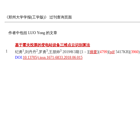
《郑州大学学报(工学版)》
过刊查询页面
作者中包括
LUO Yong
的文章
基于霍夫投票的变电站设备三维点云识别算法
1
2
3
3
1
纪勇
,刘丹丹
,罗勇
,王朋帅
2019年3期 [1－][
摘要
](
4799
)
[
pdf
5417KB]
(
3960
)
DOI:
10.13705/j.issn.1671-6833.2018.06.015