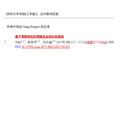
《郑州大学学报(工学版)》
过刊查询页面
作者中包括
Jiang Huiqin1
的文章
基于局部特征的驾驶证自动识别系统
1,2
1,2
2,3
1
马岭
，蒋慧琴
，刘玉敏
2017年5期 [13－17,22][
摘要
](
7354
)
[
pdf
268
DOI:
10.13705/j.issn.1671-6833.2017.05.013