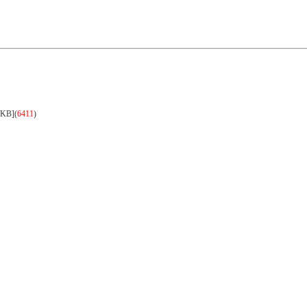
0KB]
(
6411
)