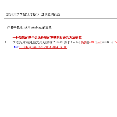
《郑州大学学报(工学版)》
过刊查询页面
作者中包括
FAN Wenbing
的文章
一种新颖的基于边缘检测的车辆阴影去除方法研究
1
李浩亮,水清河,范文兵,杨潇楠 2014年5期 [11－14][
摘要
](
4495
)
[
pdf
676KB]
(
35
DOI:
10.3969/j.issn.1671-6833.2014.05.003