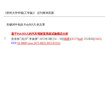
《郑州大学学报(工学版)》
过刊查询页面
关键词中包括
PolyMAX
的文章
基于PolyMAX的汽车驾驶室系统试验模态分析
1
2
1
1
曾发林
,阮洋
,李健康
2015年3期 [54－58][
摘要
](
4557
)
[
pdf
1352KB]
(
3443
)
DOI:
10.3969/j.issn.1671-6833.2015.03.012