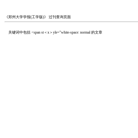
《郑州大学学报(工学版)》
过刊查询页面
关键词中包括
<span st＜x＞yle="white-space: normal
的文章