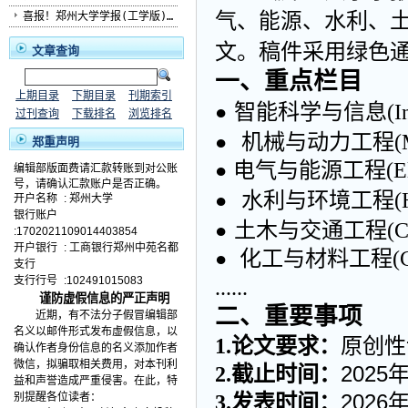
气、
水利、
能源
、
喜报！郑州大学学报(工学版)...
文。稿件采用绿色
文章查询
一、
重点栏目
上期目录
下期目录
刊期索引
智能科学与信息
(
I
●
过刊查询
下载排名
浏览排名
机械与动力工程
(
●
郑重声明
电气与能源
工程
(
E
●
编辑部版面费请汇款转账到对公账
号，请确认汇款账户是否正确。
水利
与环境
工程
(
●
开户名称
:
郑州大学
银行账户
土木与交通工程
(
C
●
:1702021109014403854
开户银行
:
工商银行郑州中苑名都
化工与材料工程
(
●
支行
支行行号
:102491015083
......
谨防虚假信息的严正声明
二、
重要事项
近期，有不法分子假冒编辑部
名义以邮件形式发布虚假信息，以
1.
论文要求
原创性
：
确认作者身份信息的名义添加作者
微信，拟骗取相关费用，对本刊利
2.
截止时间：
2025
年
益和声誉造成严重侵害。在此，特
3
.
发表时间
202
6
别提醒各位读者：
：