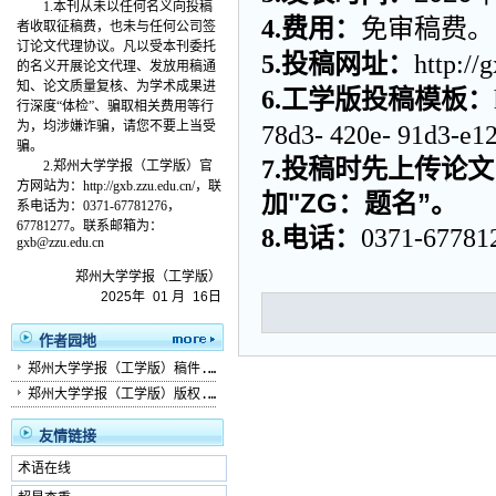
1.本刊从未以任何名义向投稿
4
.
费用
免审稿费。
：
者收取征稿费，也未与任何公司签
订论文代理协议。凡以受本刊委托
5
.
投稿网址
http://
：
的名义开展论文代理、发放用稿通
知、论文质量复核、为学术成果进
6
.
工学版投稿模板
：
行深度“体检”、骗取相关费用等行
为，均涉嫌诈骗，请您不要上当受
78d3-
420e-
91d3-e12
骗。
7
.
投稿时先上传论文
2.
郑州大学学报（工学版）
官
方网站为：
http://gxb.zzu.edu.cn/，联
加"ZG：题名”。
系电话为：0371-67781276，
67781277。联系邮箱为：
8
.
电话
0371-67781
：
gxb@zzu.edu.cn
郑州大学学报（工学版）
2025
年
01
月
16
日
作者园地
郑州大学学报（工学版）稿件...
郑州大学学报（工学版）版权...
友情链接
术语在线