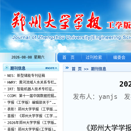
首 页
过刊检索
编委会
2026-08-08 星期六
期刊信息
首 页
>>
期刊信息
NES：新型储能专刊征稿
2
HWRY：黄河流域人水关系专栏...
IRT：智能机器人技术专栏征稿...
发布人：yanjs 发
CCDM：第十一届中国数据挖掘...
学报（工学版）编辑部关于“...
表彰！郑州大学学报（工学版...
喜报！《郑州大学学报（工学...
2026年郑州大学学报（工学版...
《郑州大学学
喜报！郑州大学学报(工学版)...